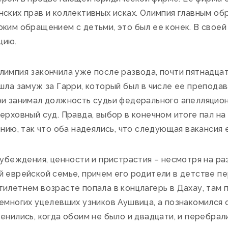
ских прав и коллективных исках. Олимпия главным об
ким обращением с детьми, это был ее конек. В своей
цию.
мпия закончила уже после развода, почти пятнадцать
шла замуж за Гарри, который был в числе ее препода
ри занимал должность судьи федерального апелляцион
ерховный суд. Правда, выбор в конечном итоге пал на 
ению, так что оба надеялись, что следующая вакансия 
убеждения, ценности и пристрастия – несмотря на ра
 еврейской семье, причем его родители в детстве пе
илетнем возрасте попала в концлагерь в Дахау, там п
немногих уцелевших узников Аушвица, а познакомился
енились, когда обоим не было и двадцати, и перебрал