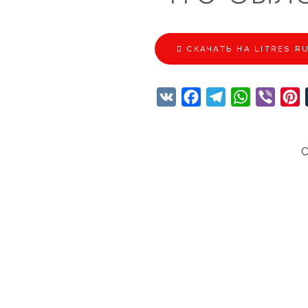
CКАЧАТЬ НА LITRES.R
VK
Facebook
Telegram
WhatsApp
Viber
P
С