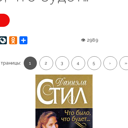
U
interest
LiveJournal
Odnoklassniki
Отправить
👁 2989
траницы:
1
2
3
4
5
›
»