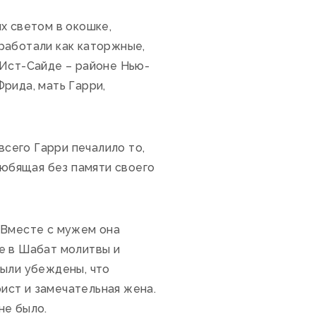
их светом в окошке,
работали как каторжные,
 Ист-Сайде – районе Нью-
рида, мать Гарри,
всего Гарри печалило то,
любящая без памяти своего
 Вместе с мужем она
е в Шабат молитвы и
 были убеждены, что
ист и замечательная жена.
не было.