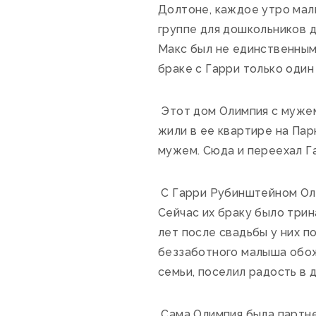
Долтоне, каждое утро маль
группе для дошкольников д
Макс был не единственным 
браке с Гарри только один 
Этот дом Олимпия с мужем
жили в ее квартире на Пар
мужем. Сюда и переехал Г
С Гарри Рубинштейном Олим
Сейчас их браку было трин
лет после свадьбы у них п
беззаботного малыша обож
семьи, поселил радость в д
Сама Олимпия была партне