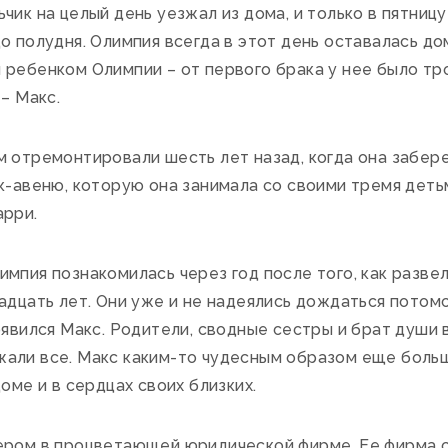
чик на целый день уезжал из дома, и только в пятниц
о полудня. Олимпия всегда в этот день оставалась до
ребенком Олимпии – от первого брака у нее было тро
– Макс.
 отремонтировали шесть лет назад, когда она забере
к-авеню, которую она занимала со своими тремя деть
арри.
пия познакомилась через год после того, как развел
адцать лет. Они уже и не надеялись дождаться потомс
оявился Макс. Родители, сводные сестры и брат души в
али все. Макс каким-то чудесным образом еще больш
оме и в сердцах своих близких.
ром в процветающей юридической фирме. Ее фирма с