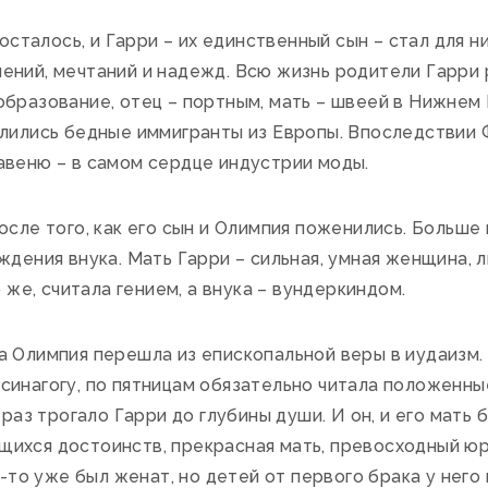
осталось, и Гарри – их единственный сын – стал для н
ений, мечтаний и надежд. Всю жизнь родители Гарри 
образование, отец – портным, мать – швеей в Нижнем
лились бедные иммигранты из Европы. Впоследствии Ф
авеню – в самом сердце индустрии моды.
сле того, как его сын и Олимпия поженились. Больше 
ждения внука. Мать Гарри – сильная, умная женщина, 
о же, считала гением, а внука – вундеркиндом.
 Олимпия перешла из епископальной веры в иудаизм.
синагогу, по пятницам обязательно читала положенны
 раз трогало Гарри до глубины души. И он, и его мать
ихся достоинств, прекрасная мать, превосходный юр
а-то уже был женат, но детей от первого брака у него 