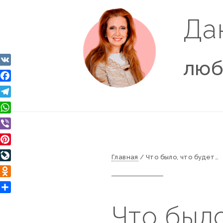
Да
люб
VK
Facebook
Telegram
WhatsApp
Viber
Pinterest
Главная
/
Что было, что будет…
LiveJournal
Odnoklassniki
Отправить
Что было