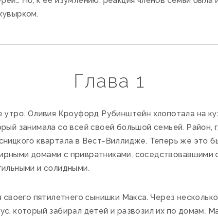
ей… Но, к ее изумлению, реакция членов семьи была и
кувырком.
Глава 1
 утро. Оливия Кроуфорд Рубинштейн хлопотала на ку
рый занимала со всей своей большой семьей. Район, г
сницкого квартала в Вест-Виллидже. Теперь же это 
ирными домами с привратниками, соседствовавшими 
тильными и солидными.
я своего пятилетнего сынишки Макса. Через нескольк
с, который забирал детей и развозил их по домам. М