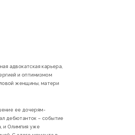
ная адвокатская карьера,
нергией и оптимизмом
еловой женщины, матери
шение ее дочерям-
Бал дебютанток – событие
, и Олимпия уже