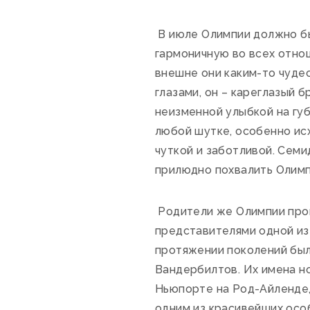
В июле Олимпии должно был
гармоничную во всех отно
внешне они каким-то чуде
глазами, он – кареглазый б
неизменной улыбкой на губ
любой шутке, особенно ис
чуткой и заботливой. Семи
прилюдно похвалить Олим
Родители же Олимпии про
представителями одной из
протяжении поколений был
Вандербилтов. Их имена н
Ньюпорте на Род-Айленде, 
одним из красивейших осо