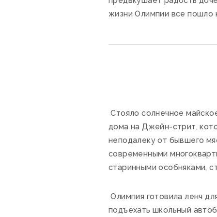
предвкушает радость дочер
жизни Олимпии все пошло 
Стояло солнечное майское
дома на Джейн-стрит, кото
неподалеку от бывшего мя
современными многокварт
старинными особняками, с
Олимпия готовила ленч дл
подъехать школьный автобу