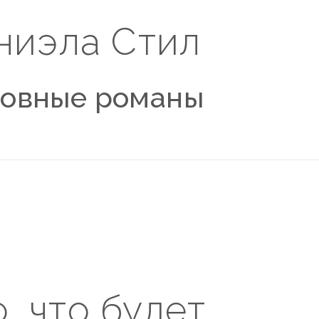
ниэла Стил
овные романы
, что будет…