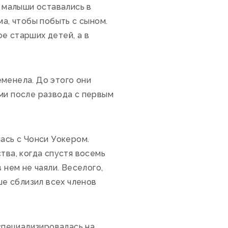
у малыши оставались в
ма, чтобы побыть с сыном.
е старших детей, а в
менела. До этого они
ми после развода с первым
ась с Чонси Уокером.
тва, когда спустя восемь
 нем не чаяли. Веселого,
е сблизил всех членов
пециализировалась на