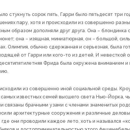
о стукнуть сорок пять, Гарри было пятьдесят три го
шениях пару, хотя и происходили из совершенно разн
сным образом дополняли друг друга. Она – блондинка
рюнет; она – изящная, миниатюрная, он – большой, сил
ах. Олимпия, обычно сдержанная и серьезная, была го
ходящей от Гарри или кого-то из детей. И невесткой
десятипятилетняя Фрида была окружена вниманием и н
пию.
исходили из совершенно иной социальной среды. Кр
 самых известных семей высшего света Нью-Йорка, чь
и связаны брачными узами с членами знаменитых род
осили архитектурные сооружения и различные деловые
где они проводили каждое лето, хоть и назывался «к
бняков и достопримечательностью этого фешенебельн