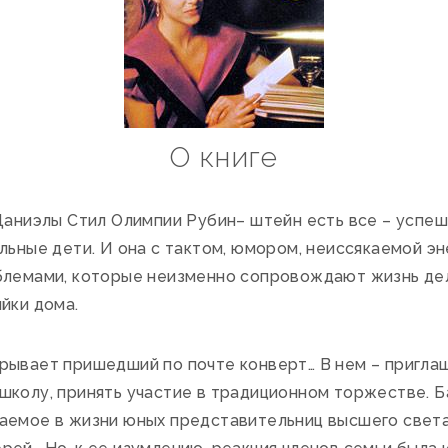
О книге
Даниэлы Стил Олимпии Рубин– штейн есть все – успеш
льные дети. И она с тактом, юмором, неиссякаемой э
облемами, которые неизменно сопровождают жизнь д
йки дома.
ывает пришедший по почте конверт… В нем – пригла
школу, принять участие в традиционном торжестве. 
аемое в жизни юных представительниц высшего света