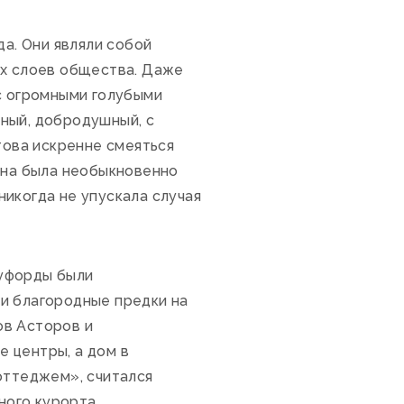
да. Они являли собой
ых слоев общества. Даже
 с огромными голубыми
ьный, добродушный, с
това искренне смеяться
 она была необыкновенно
икогда не упускала случая
оуфорды были
и благородные предки на
ов Асторов и
 центры, а дом в
оттеджем», считался
ого курорта.