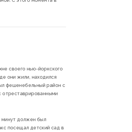
ной. С этого момента в
хне своего нью-йоркского
де они жили, находился
был фешенебельный район с
с отреставрированными
о минут должен был
акс посещал детский сад в