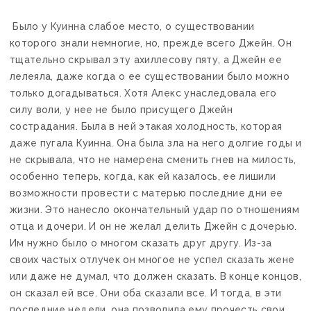
Было у Куинна слабое место, о существовании
которого знали немногие, но, прежде всего Джейн. Он
тщательно скрывал эту ахиллесову пяту, а Джейн ее
лелеяла, даже когда о ее существовании было можно
только догадываться. Хотя Алекс унаследовала его
силу воли, у нее не было присущего Джейн
сострадания. Была в ней этакая холодность, которая
даже пугала Куинна. Она была зла на него долгие годы и
не скрывала, что не намерена сменить гнев на милость,
особенно теперь, когда, как ей казалось, ее лишили
возможности провести с матерью последние дни ее
жизни. Это нанесло окончательный удар по отношениям
отца и дочери. И он не желал делить Джейн с дочерью.
Им нужно было о многом сказать друг другу. Из-за
своих частых отлучек он многое не успел сказать жене
или даже не думал, что должен сказать. В конце концов,
он сказал ей все. Они оба сказали все. И тогда, в эти
последние недели, она позволила ему прочесть свои