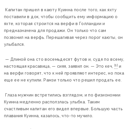
Капитан пришел в каюту Куинна после того, как яхту
поставили в док, чтобы сообщить ему информацию о
яхте, которая строится на верфи в Голландии и
предназначена для продажи. Он только что сам
позвонил на верфь. Перешагивая через порог каюты, он
улыбался.
— Длиной она сто восемьдесят футов и, судя по всему,
[1]
настоящая красавица, — сияя, заявил он. — Это кеч,
и
на верфи говорят, что к ней проявляют интерес, но пока
еще ее не купили. Рамзи только что решил продать ее.
Глаза мужчин встретились взглядом, и по физиономии
Куинна медленно расползлась улыбка. Таким
счастливым капитан его видел впервые. Большую часть
плавания Куинна, казалось, что-то мучило.