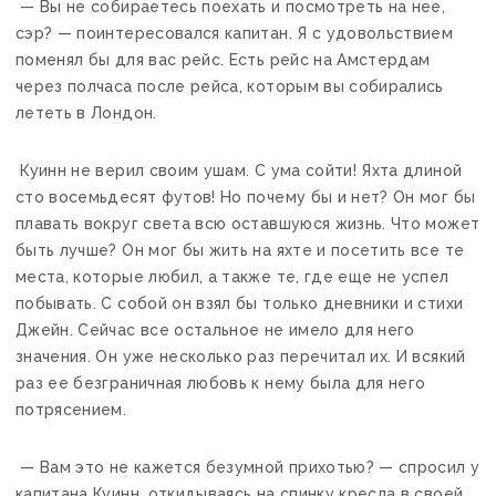
— Вы не собираетесь поехать и посмотреть на нее,
сэр? — поинтересовался капитан. Я с удовольствием
поменял бы для вас рейс. Есть рейс на Амстердам
через полчаса после рейса, которым вы собирались
лететь в Лондон.
Куинн не верил своим ушам. С ума сойти! Яхта длиной
сто восемьдесят футов! Но почему бы и нет? Он мог бы
плавать вокруг света всю оставшуюся жизнь. Что может
быть лучше? Он мог бы жить на яхте и посетить все те
места, которые любил, а также те, где еще не успел
побывать. С собой он взял бы только дневники и стихи
Джейн. Сейчас все остальное не имело для него
значения. Он уже несколько раз перечитал их. И всякий
раз ее безграничная любовь к нему была для него
потрясением.
— Вам это не кажется безумной прихотью? — спросил у
капитана Куинн, откидываясь на спинку кресла в своей