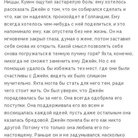
Ниццы, Куинн ощутил застарелую боль: ему хотелось
рассказать Джейн о том, что он собирался сделать и
что, как он надеялся, произойдет в Голландии. Ему
всегда хотелось чем-нибудь с ней поделиться, и это
напоминало ему, как опустела без нее жизнь. Он на
мгновение закрыл глаза, думая о жене, потом заставил
себя снова их открыть. Какой смысл позволять себе
снова погружаться в темную пучину горя? Яхта, конечно,
никогда не сможет заменить ему Джейн. Но с ее
помощью удалось бы избежать тех мест, где они были
счастливы с Джейн, видеть их было слишком
мучительно. Яхта могла бы стать для него тем, ради
чего стоит жить. Он был уверен, что Джейн
порадовалась бы за него. Она всегда одобряла его
поступки. Она поддерживала его во всем и
восхищалась каждой идеей, пусть даже остальным она
казалась бредовой. Джейн поняла бы его как никто
другой. Потому что только она любила его по-
настоящему. Раньше он и не задумывался, насколько