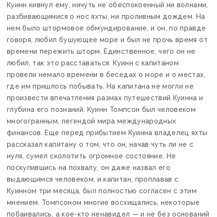
Куинн кивнул ему, ничуть не обеспокоенный ни волнами,
разбивающимися о нос яхты, ни проливным дождем. На
нем было штормовое обмундирование, и он, по правде
говоря, любил бушующее море и был не прочь время от
времени пережить шторм. Единственное, чего он не
любил, так это расставаться. Куинн с капитаном
провели немало времени в беседах о море и о местах,
где им пришлось побывать. На капитана не могли не
произвести впечатления размах путешествий Куинна и
глубина его познаний. Куинн Томпсон был человеком
многогранным, легендой мира международных
финансов. Еще перед прибытием Куинна владелец яхты
рассказал капитану о том, что он, начав чуть ли не с
нуля, сумел сколотить огромное состояние. Не
поскупившись на похвалу, он даже назвал его
выдающимся человеком, и капитан, проплавав с
Куинном три месяца, был полностью согласен с этим
мнением. Томпсоном многие восхищались, некоторые
побаивались, а кое-кто ненавидел — и не без оснований