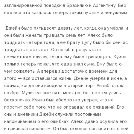
запланированной поездки в Бразилию и Аргентину. Без
нее все это казалось теперь таким пустым и ненужным.
Джейн было пятьдесят девять лет, когда она умерла, и
они были женаты тридцать семь лет. Алекс было
тридцать четыре года, а ее брату Дугу было бы сейчас
тридцать шесть лет. Он погиб в результате
несчастного случая, когда ему было тринадцать. Куинн
только теперь понял, что едва знал сына. Ему было о
чем сожалеть. А впереди достаточно времени для
этого — вся оставшаяся жизнь. Джейн умерла в июне, а
сейчас, когда они входили в старый порт Антиб, стоял
ноябрь. Мучительные пять месяцев без нее тянулись
бесконечно. Куинн был абсолютно уверен, что не
простит себе того, что не оправдал ее ожиданий. Его
сны и дневники Джейн служили постоянным
напоминанием о его ошибках. Алекс давно осудила его
и признала виновным. Он был склонен согласиться с ней.