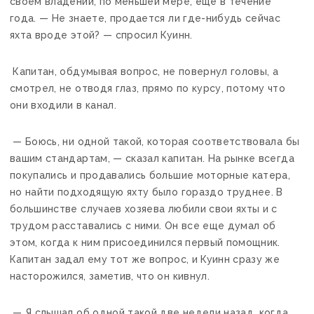
своем владении, по меньшей мере, еще в течение
года. — Не знаете, продается ли где-нибудь сейчас
яхта вроде этой? — спросил Куинн.
Капитан, обдумывая вопрос, не повернул головы, а
смотрел, не отводя глаз, прямо по курсу, потому что
они входили в канал.
— Боюсь, ни одной такой, которая соответствовала бы
вашим стандартам, — сказал капитан. На рынке всегда
покупались и продавались большие моторные катера,
но найти подходящую яхту было гораздо труднее. В
большинстве случаев хозяева любили свои яхты и с
трудом расставались с ними. Он все еще думал об
этом, когда к ним присоединился первый помощник.
Капитан задал ему тот же вопрос, и Куинн сразу же
насторожился, заметив, что он кивнул.
— Я слышал об одной такой две недели назад, когда