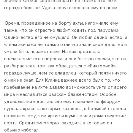
значила. Он мог себе позволить не только это, но и
гораздо больше. Удача сопутствовала ему во всем.
Время, проведенное на борту яхты, напомнило ему
также, что он страстно любит ходить под парусами.
Одиночество его не смущало. Он любил одиночество, а
члены экипажа не только отлично знали свое дело, но и
умели быть незаметными. На них произвела
впечатление его сноровка, и они быстро поняли, что он
разбирается в том, как обращаться с «Викторией»,
гораздо лучше, чем ее владелец, который почти ничего
о ней не знал. Для Куинна важнее всего было то, что
пребывание на яхте давало возможность уйти от всего
мира и насладиться райским блаженством. Особое
удовольствие доставляло ему плавание по фьордам,
суровая красота которых, казалось, в большей степени
нравилась ему, чем яркие и шумные или романтические
порты Средиземноморья, заходить в которые он
обычно избегал.