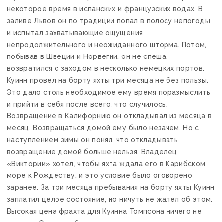
некоторое время в испанских и французских водах. В
заливе Львов он по традиции попал в полосу непогоды
и испытал захватывающие ощущения
непродолжительного и неожиданного шторма. Потом,
побывав в Швеции и Норвегии, он не спеша,
возвратился с заходом в несколько немецких портов.
Куинн провел на борту яхты три месяца не без пользы.
Это дало столь необходимое ему время поразмыслить
и прийти в себя после всего, что случилось.
Возвращение в Калифорнию он откладывал из месяца в
месяц. Возвращаться домой ему было незачем. Но с
наступлением зимы он понял, что откладывать
возвращение домой больше нельзя. Владелец
«Виктории» хотел, чтобы яхта ждала его в Карибском
море к Рождеству, и это условие было оговорено
заранее. За три месяца пребывания на борту яхты Куинн
заплатил целое состояние, но ничуть не жалел об этом.
Высокая цена фрахта для Куинна Томпсона ничего не