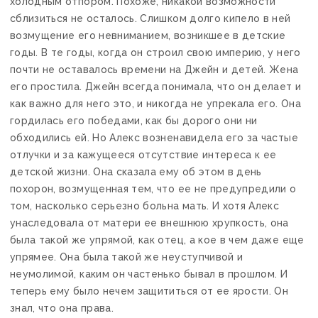
холодным отпором. Похоже, никакой возможности
сблизиться не осталось. Слишком долго кипело в ней
возмущение его невниманием, возникшее в детские
годы. В те годы, когда он строил свою империю, у него
почти не оставалось времени на Джейн и детей. Жена
его простила. Джейн всегда понимала, что он делает и
как важно для него это, и никогда не упрекала его. Она
гордилась его победами, как бы дорого они ни
обходились ей. Но Алекс возненавидела его за частые
отлучки и за кажущееся отсутствие интереса к ее
детской жизни. Она сказала ему об этом в день
похорон, возмущенная тем, что ее не предупредили о
том, насколько серьезно больна мать. И хотя Алекс
унаследовала от матери ее внешнюю хрупкость, она
была такой же упрямой, как отец, а кое в чем даже еще
упрямее. Она была такой же неуступчивой и
неумолимой, каким он частенько бывал в прошлом. И
теперь ему было нечем защититься от ее ярости. Он
знал, что она права.