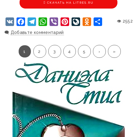
CКАЧАТЬ НА LITRES.RU
VK
Facebook
Telegram
WhatsApp
Viber
Pinterest
LiveJournal
Odnoklassniki
Отправить
👁 2552
🗨️
Добавьте комментарий
1
2
3
4
5
›
»