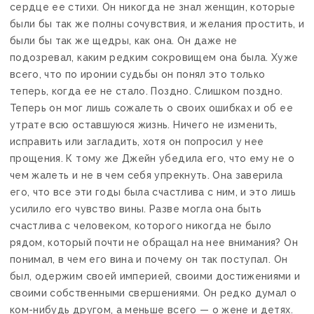
сердце ее стихи. Он никогда не знал женщин, которые
были бы так же полны сочувствия, и желания простить, и
были бы так же щедры, как она. Он даже не
подозревал, каким редким сокровищем она была. Хуже
всего, что по иронии судьбы он понял это только
теперь, когда ее не стало. Поздно. Слишком поздно.
Теперь он мог лишь сожалеть о своих ошибках и об ее
утрате всю оставшуюся жизнь. Ничего не изменить,
исправить или загладить, хотя он попросил у нее
прощения. К тому же Джейн убедила его, что ему не о
чем жалеть и не в чем себя упрекнуть. Она заверила
его, что все эти годы была счастлива с ним, и это лишь
усилило его чувство вины. Разве могла она быть
счастлива с человеком, которого никогда не было
рядом, который почти не обращал на нее внимания? Он
понимал, в чем его вина и почему он так поступал. Он
был, одержим своей империей, своими достижениями и
своими собственными свершениями. Он редко думал о
ком-нибудь другом, а меньше всего — о жене и детях.