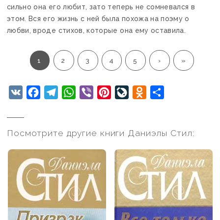
сильно она его любит, зато теперь не сомневался в
этом. Вся его жизнь с ней была похожа на поэму о
любви, вроде стихов, которые она ему оставила.
1
2
3
4
5
›
»
VK
Facebook
Telegram
WhatsApp
Viber
Pinterest
LiveJournal
Odnoklassniki
Отправить
Посмотрите другие книги Даниэлы Стил: