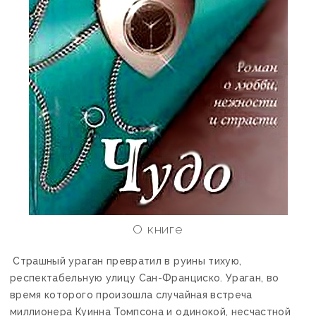
О книге
Страшный ураган превратил в руины тихую,
респектабельную улицу Сан-Франциско. Ураган, во
время которого произошла случайная встреча
миллионера Куинна Томпсона и одинокой, несчастной