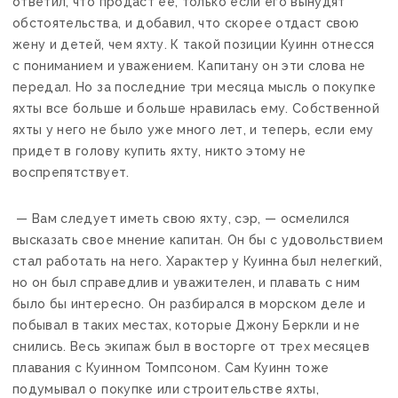
ответил, что продаст ее, только если его вынудят
обстоятельства, и добавил, что скорее отдаст свою
жену и детей, чем яхту. К такой позиции Куинн отнесся
с пониманием и уважением. Капитану он эти слова не
передал. Но за последние три месяца мысль о покупке
яхты все больше и больше нравилась ему. Собственной
яхты у него не было уже много лет, и теперь, если ему
придет в голову купить яхту, никто этому не
воспрепятствует.
— Вам следует иметь свою яхту, сэр, — осмелился
высказать свое мнение капитан. Он бы с удовольствием
стал работать на него. Характер у Куинна был нелегкий,
но он был справедлив и уважителен, и плавать с ним
было бы интересно. Он разбирался в морском деле и
побывал в таких местах, которые Джону Беркли и не
снились. Весь экипаж был в восторге от трех месяцев
плавания с Куинном Томпсоном. Сам Куинн тоже
подумывал о покупке или строительстве яхты,