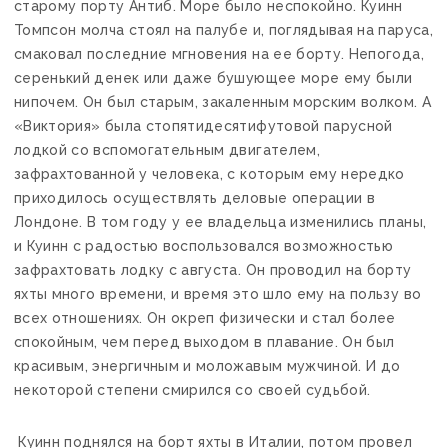
старому порту Антиб. Море было неспокойно. Куинн
Томпсон молча стоял на палубе и, поглядывая на паруса,
смаковал последние мгновения на ее борту. Непогода,
серенький денек или даже бушующее море ему были
нипочем. Он был старым, закаленным морским волком. А
«Виктория» была стопятидесятифутовой парусной
лодкой со вспомогательным двигателем,
зафрахтованной у человека, с которым ему нередко
приходилось осуществлять деловые операции в
Лондоне. В том году у ее владельца изменились планы,
и Куинн с радостью воспользовался возможностью
зафрахтовать лодку с августа. Он проводил на борту
яхты много времени, и время это шло ему на пользу во
всех отношениях. Он окреп физически и стал более
спокойным, чем перед выходом в плавание. Он был
красивым, энергичным и моложавым мужчиной. И до
некоторой степени смирился со своей судьбой.
Куинн поднялся на борт яхты в Италии, потом провел