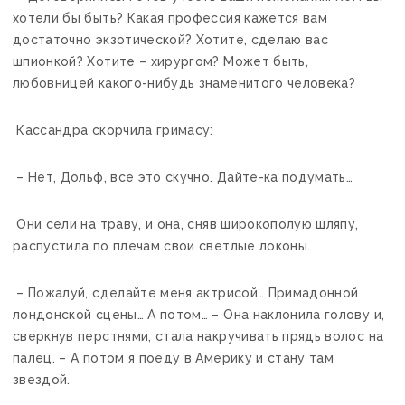
хотели бы быть? Какая профессия кажется вам
достаточно экзотической? Хотите, сделаю вас
шпионкой? Хотите – хирургом? Может быть,
любовницей какого-нибудь знаменитого человека?
Кассандра скорчила гримасу:
– Нет, Дольф, все это скучно. Дайте-ка подумать…
Они сели на траву, и она, сняв широкополую шляпу,
распустила по плечам свои светлые локоны.
– Пожалуй, сделайте меня актрисой… Примадонной
лондонской сцены… А потом… – Она наклонила голову и,
сверкнув перстнями, стала накручивать прядь волос на
палец. – А потом я поеду в Америку и стану там
звездой.