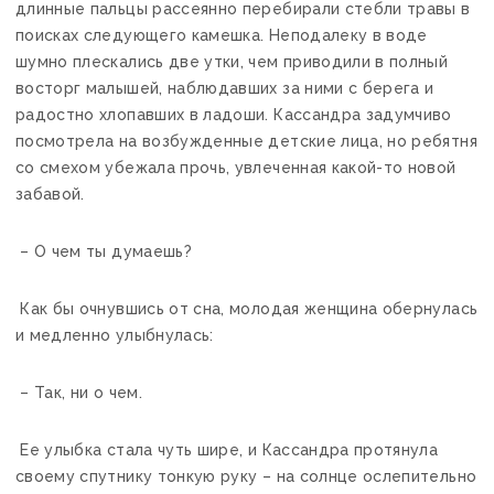
длинные пальцы рассеянно перебирали стебли травы в
поисках следующего камешка. Неподалеку в воде
шумно плескались две утки, чем приводили в полный
восторг малышей, наблюдавших за ними с берега и
радостно хлопавших в ладоши. Кассандра задумчиво
посмотрела на возбужденные детские лица, но ребятня
со смехом убежала прочь, увлеченная какой-то новой
забавой.
– О чем ты думаешь?
Как бы очнувшись от сна, молодая женщина обернулась
и медленно улыбнулась:
– Так, ни о чем.
Ее улыбка стала чуть шире, и Кассандра протянула
своему спутнику тонкую руку – на солнце ослепительно