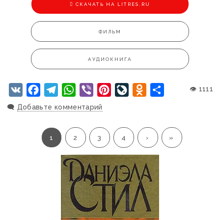
CКАЧАТЬ НА LITRES.RU
ФИЛЬМ
АУДИОКНИГА
VK
Facebook
Telegram
WhatsApp
Viber
Pinterest
LiveJournal
Odnoklassniki
Отправить
👁 1111
🗨️
Добавьте комментарий
1
2
3
4
›
»