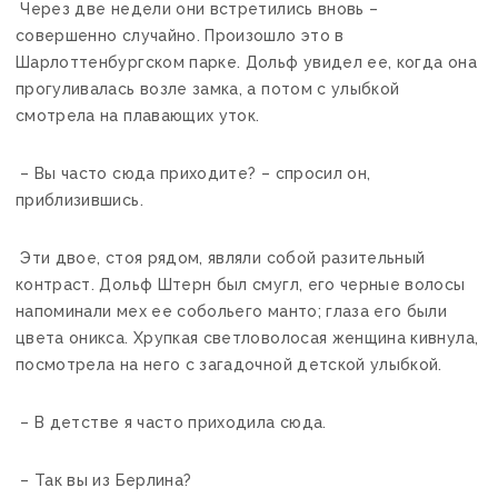
Через две недели они встретились вновь –
совершенно случайно. Произошло это в
Шарлоттенбургском парке. Дольф увидел ее, когда она
прогуливалась возле замка, а потом с улыбкой
смотрела на плавающих уток.
– Вы часто сюда приходите? – спросил он,
приблизившись.
Эти двое, стоя рядом, являли собой разительный
контраст. Дольф Штерн был смугл, его черные волосы
напоминали мех ее собольего манто; глаза его были
цвета оникса. Хрупкая светловолосая женщина кивнула,
посмотрела на него с загадочной детской улыбкой.
– В детстве я часто приходила сюда.
– Так вы из Берлина?