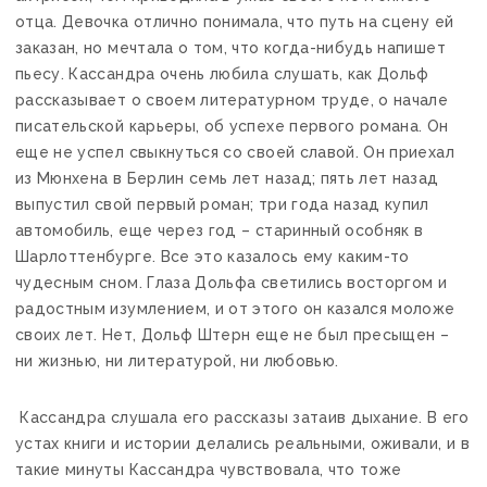
отца. Девочка отлично понимала, что путь на сцену ей
заказан, но мечтала о том, что когда-нибудь напишет
пьесу. Кассандра очень любила слушать, как Дольф
рассказывает о своем литературном труде, о начале
писательской карьеры, об успехе первого романа. Он
еще не успел свыкнуться со своей славой. Он приехал
из Мюнхена в Берлин семь лет назад; пять лет назад
выпустил свой первый роман; три года назад купил
автомобиль, еще через год – старинный особняк в
Шарлоттенбурге. Все это казалось ему каким-то
чудесным сном. Глаза Дольфа светились восторгом и
радостным изумлением, и от этого он казался моложе
своих лет. Нет, Дольф Штерн еще не был пресыщен –
ни жизнью, ни литературой, ни любовью.
Кассандра слушала его рассказы затаив дыхание. В его
устах книги и истории делались реальными, оживали, и в
такие минуты Кассандра чувствовала, что тоже