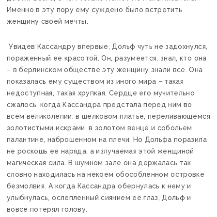
Именно в эту пору ему суждено было встретить
женщину своей мечты.
Увидев Кассандру впервые, Дольф чуть не задохнулся,
пораженный ее красотой. Он, разумеется, знал, кто она
– в берлинском обществе эту женщину знали все. Она
показалась ему существом из иного мира – такая
недоступная, такая хрупкая. Сердце его мучительно
сжалось, когда Кассандра предстала перед ним во
всем великолепии: в шелковом платье, переливающемся
золотистыми искрами, в золотом венце и собольем
палантине, наброшенном на плечи. Но Дольфа поразила
не роскошь ее наряда, а излучаемая этой женщиной
магическая сила. В шумном зале она держалась так,
словно находилась на некоем обособленном островке
безмолвия. А когда Кассандра обернулась к нему и
улыбнулась, ослепленный сиянием ее глаз, Дольф и
вовсе потерял голову.