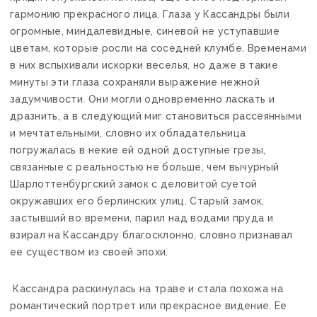
гармонию прекрасного лица. Глаза у Кассандры были
огромные, миндалевидные, синевой не уступавшие
цветам, которые росли на соседней клумбе. Временами
в них вспыхивали искорки веселья, но даже в такие
минуты эти глаза сохраняли выражение нежной
задумчивости. Они могли одновременно ласкать и
дразнить, а в следующий миг становиться рассеянными
и мечтательными, словно их обладательница
погружалась в некие ей одной доступные грезы,
связанные с реальностью не больше, чем вычурный
Шарлоттенбургский замок с деловитой суетой
окружавших его берлинских улиц. Старый замок,
застывший во времени, парил над водами пруда и
взирал на Кассандру благосклонно, словно признавал
ее существом из своей эпохи.
Кассандра раскинулась на траве и стала похожа на
романтический портрет или прекрасное видение. Ее