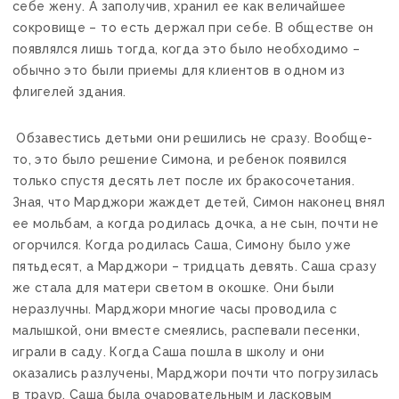
себе жену. А заполучив, хранил ее как величайшее
сокровище – то есть держал при себе. В обществе он
появлялся лишь тогда, когда это было необходимо –
обычно это были приемы для клиентов в одном из
флигелей здания.
Обзавестись детьми они решились не сразу. Вообще-
то, это было решение Симона, и ребенок появился
только спустя десять лет после их бракосочетания.
Зная, что Марджори жаждет детей, Симон наконец внял
ее мольбам, а когда родилась дочка, а не сын, почти не
огорчился. Когда родилась Саша, Симону было уже
пятьдесят, а Марджори – тридцать девять. Саша сразу
же стала для матери светом в окошке. Они были
неразлучны. Марджори многие часы проводила с
малышкой, они вместе смеялись, распевали песенки,
играли в саду. Когда Саша пошла в школу и они
оказались разлучены, Марджори почти что погрузилась
в траур. Саша была очаровательным и ласковым