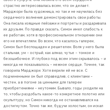
страстно интересовалась всем, что он делает.
Марджори была художница, но так и не научилась без
сердечного волнения демонстрировать свои работы.
Она писала изящные пейзажи и портреты и раздаривала
их друзьям. По правде сказать, Симон имел слабость к
ее работам, хотя в профессиональном отношении они
его не впечатляли. Во всем, что касалось галереи,
Симон был беспощаден и решителен. Воля у него была
стальная, ум – острый, как алмаз, чутье – тонкое и
безошибочное. И глубоко под всем этим скрывалось – и
никогда не показывалось – нежное сердце. Точнее, так
говорила Марджори. Хотя верили ей не все. С
подчиненными он был справедлив, с клиентами –
честен, а в погоне за ценными для галереи
приобретениями – неутомим. Бывало, годы уходили на
то, чтобы раздобыть какое-то конкретное полотно или
скульптуру, но Симон никогда не останавливался на
достигнутом. Точно так же, будучи холостым, он искал