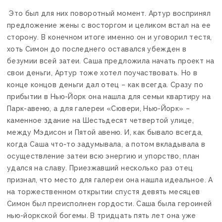
Это был для них поворотный момент. Артур воспринял
предложение жены с восторгом и целиком встал на ее
сторону. В конечном итоге именно он и уговорил тестя,
хоть Симон до последнего оставался убежден в
безумии всей затеи. Саша предложила начать проект на
свои деньги, Артур тоже хотел поучаствовать. Но в
конце концов деньги дал отец – как всегда. Сразу по
прибытии в Нью-Йорк она нашла для семьи квартиру на
Парк-авеню, а для галереи «Сювери, Нью-Йорк» –
каменное здание на Шестьдесят четвертой улице,
между Мэдисон и Пятой авеню. И, как бывало всегда,
когда Саша что-то задумывала, а потом вкладывала в
осуществление затеи всю энергию и упорство, план
удался на славу. Приезжавший несколько раз отец
признал, что место для галереи она нашла идеальное. А
на торжественном открытии спустя девять месяцев
Симон был преисполнен гордости. Саша была героиней
нью-йоркской богемы. В тридцать пять лет она уже