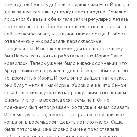
там, где ей будет удобней, в Париже или Нью-Йорке, а
дела за нее там или тут будут вести другие. Конечно,
придется бывать в обеих галереях и регулярно летать
через океан, но выбор места жительства остается за
ней – спасибо опыту и дальновидности отца. В обоих
отделениях у них работали первоклассные
специалисты. И все же домом для нее по-прежнему
был Париж, хотя жить и работать в Нью-Йорке Саше
нравилось. Теперь уже не было никаких сомнений, что
Артур слишком погружен в дела банка, чтобы жить где-
то, кроме Нью-Йорка. И пока он не выйдет на пенсию,
они будут жить в Нью-Йорке. Хорошо еще, что Симон
пока был в силах управлять французским отделением
фирмы. И это – в восемьдесят семь лет! Он по-
прежнему был неподражаем, хотя уже и начал сдавать.
И несмотря на это, а может, как раз по этой причине,
когда он в восемьдесят девять лет скончался, Саша
была потрясена. Она словно бы и не представляла
себе, что отец не вечен. Симон умер так, как и хотел.