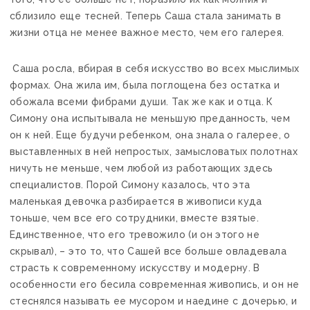
сблизило еще тесней. Теперь Саша стала занимать в
жизни отца не менее важное место, чем его галерея.
Саша росла, вбирая в себя искусство во всех мыслимых
формах. Она жила им, была поглощена без остатка и
обожала всеми фибрами души. Так же как и отца. К
Симону она испытывала не меньшую преданность, чем
он к ней. Еще будучи ребенком, она знала о галерее, о
выставленных в ней непростых, замысловатых полотнах
ничуть не меньше, чем любой из работающих здесь
специалистов. Порой Симону казалось, что эта
маленькая девочка разбирается в живописи куда
тоньше, чем все его сотрудники, вместе взятые.
Единственное, что его тревожило (и он этого не
скрывал), – это то, что Сашей все больше овладевала
страсть к современному искусству и модерну. В
особенности его бесила современная живопись, и он не
стеснялся называть ее мусором и наедине с дочерью, и