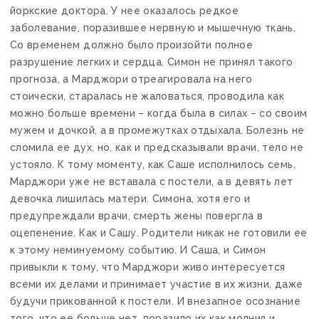
йоркские доктора. У нее оказалось редкое
заболевание, поразившее нервную и мышечную ткань.
Со временем должно было произойти полное
разрушение легких и сердца. Симон не принял такого
прогноза, а Марджори отреагировала на него
стоически, старалась не жаловаться, проводила как
можно больше времени – когда была в силах – со своим
мужем и дочкой, а в промежутках отдыхала. Болезнь не
сломила ее дух, но, как и предсказывали врачи, тело не
устояло. К тому моменту, как Саше исполнилось семь,
Марджори уже не вставала с постели, а в девять лет
девочка лишилась матери. Симона, хотя его и
предупреждали врачи, смерть жены повергла в
оцепенение. Как и Сашу. Родители никак не готовили ее
к этому неминуемому событию. И Саша, и Симон
привыкли к тому, что Марджори живо интересуется
всеми их делами и принимает участие в их жизни, даже
будучи прикованной к постели. И внезапное осознание
того, что ее больше нет, поразило их как молния и