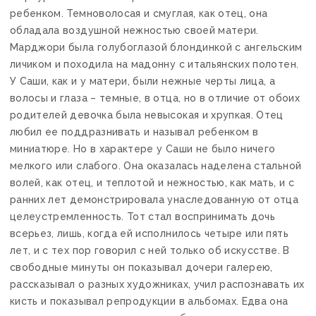
ребенком. Темноволосая и смуглая, как отец, она
обладала воздушной нежностью своей матери.
Марджори была голубоглазой блондинкой с ангельским
личиком и походила на мадонну с итальянских полотен.
У Саши, как и у матери, были нежные черты лица, а
волосы и глаза – темные, в отца, но в отличие от обоих
родителей девочка была невысокая и хрупкая. Отец
любил ее поддразнивать и называл ребенком в
миниатюре. Но в характере у Саши не было ничего
мелкого или слабого. Она оказалась наделена стальной
волей, как отец, и теплотой и нежностью, как мать, и с
ранних лет демонстрировала унаследованную от отца
целеустремленность. Тот стал воспринимать дочь
всерьез, лишь, когда ей исполнилось четыре или пять
лет, и с тех пор говорил с ней только об искусстве. В
свободные минуты он показывал дочери галерею,
рассказывал о разных художниках, учил распознавать их
кисть и показывал репродукции в альбомах. Едва она