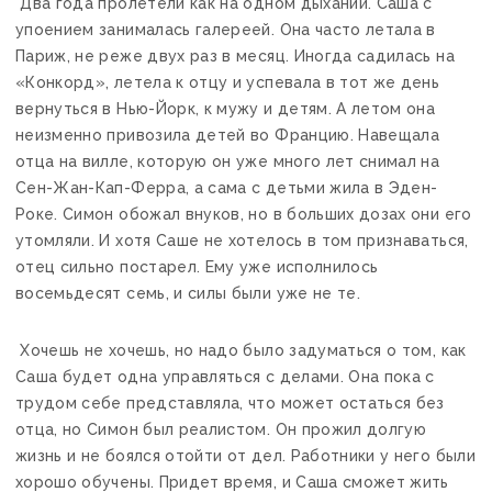
Два года пролетели как на одном дыхании. Саша с
упоением занималась галереей. Она часто летала в
Париж, не реже двух раз в месяц. Иногда садилась на
«Конкорд», летела к отцу и успевала в тот же день
вернуться в Нью-Йорк, к мужу и детям. А летом она
неизменно привозила детей во Францию. Навещала
отца на вилле, которую он уже много лет снимал на
Сен-Жан-Кап-Ферра, а сама с детьми жила в Эден-
Роке. Симон обожал внуков, но в больших дозах они его
утомляли. И хотя Саше не хотелось в том признаваться,
отец сильно постарел. Ему уже исполнилось
восемьдесят семь, и силы были уже не те.
Хочешь не хочешь, но надо было задуматься о том, как
Саша будет одна управляться с делами. Она пока с
трудом себе представляла, что может остаться без
отца, но Симон был реалистом. Он прожил долгую
жизнь и не боялся отойти от дел. Работники у него были
хорошо обучены. Придет время, и Саша сможет жить