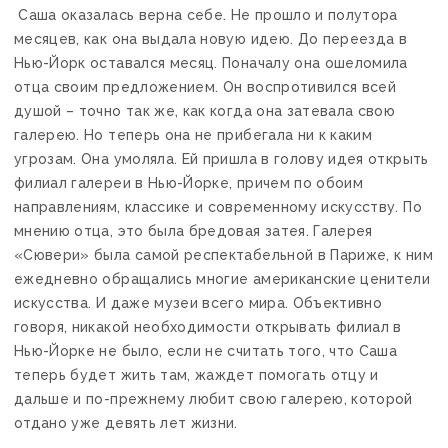
Саша оказалась верна себе. Не прошло и полутора
месяцев, как она выдала новую идею. До переезда в
Нью-Йорк оставался месяц. Поначалу она ошеломила
отца своим предложением. Он воспротивился всей
душой – точно так же, как когда она затевала свою
галерею. Но теперь она не прибегала ни к каким
угрозам. Она умоляла. Ей пришла в голову идея открыть
филиал галереи в Нью-Йорке, причем по обоим
направлениям, классике и современному искусству. По
мнению отца, это была бредовая затея. Галерея
«Сювери» была самой респектабельной в Париже, к ним
ежедневно обращались многие американские ценители
искусства. И даже музеи всего мира. Объективно
говоря, никакой необходимости открывать филиал в
Нью-Йорке не было, если не считать того, что Саша
теперь будет жить там, жаждет помогать отцу и
дальше и по-прежнему любит свою галерею, которой
отдано уже девять лет жизни.