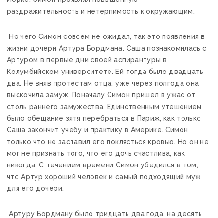
раздражительность и нетерпимость к окружающим.
Но чего Симон совсем не ожидал, так это появления в
жизни дочери Артура Бордмана. Саша познакомилась с
Артуром в первые дни своей аспирантуры в
Колумбийском университете. Ей тогда было двадцать
два. Не вняв протестам отца, уже через полгода она
выскочила замуж. Поначалу Симон пришел в ужас от
столь раннего замужества. Единственным утешением
было обещание зятя перебраться в Париж, как только
Саша закончит учебу и практику в Америке. Симон
только что не заставил его поклясться кровью. Но он не
мог не признать того, что его дочь счастлива, как
никогда. С течением времени Симон убедился в том,
что Артур хороший человек и самый подходящий муж
для его дочери.
Артуру Бордману было тридцать два года, на десять