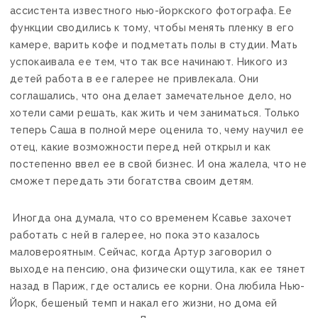
ассистента известного нью-йоркского фотографа. Ее
функции сводились к тому, чтобы менять пленку в его
камере, варить кофе и подметать полы в студии. Мать
успокаивала ее тем, что так все начинают. Никого из
детей работа в ее галерее не привлекала. Они
соглашались, что она делает замечательное дело, но
хотели сами решать, как жить и чем заниматься. Только
теперь Саша в полной мере оценила то, чему научил ее
отец, какие возможности перед ней открыл и как
постепенно ввел ее в свой бизнес. И она жалела, что не
сможет передать эти богатства своим детям.
Иногда она думала, что со временем Ксавье захочет
работать с ней в галерее, но пока это казалось
маловероятным. Сейчас, когда Артур заговорил о
выходе на пенсию, она физически ощутила, как ее тянет
назад в Париж, где остались ее корни. Она любила Нью-
Йорк, бешеный темп и накал его жизни, но дома ей