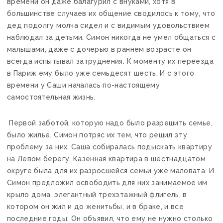
времени он даже балагурил с внуками, хотя в
большинстве случаев их общение сводилось к тому, что
дед подолгу молча сидел и с видимым удовольствием
наблюдал за детьми. Симон никогда не умел общаться с
малышами, даже с дочерью в раннем возрасте он
всегда испытывал затруднения. К моменту их переезда
в Париж ему было уже семьдесят шесть. И с этого
времени у Саши началась по-настоящему
самостоятельная жизнь.
Первой заботой, которую надо было разрешить семье,
было жилье. Симон потряс их тем, что решил эту
проблему за них. Саша собиралась подыскать квартиру
на Левом берегу. Казенная квартира в шестнадцатом
округе была для их разросшейся семьи уже маловата. И
Симон предложил освободить для них занимаемое им
крыло дома, элегантный трехэтажный флигель, в
котором он жил и до женитьбы, и в браке, и все
последние годы. Он объявил, что ему не нужно столько