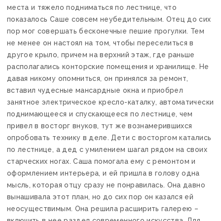
места и тяжело подниматься по лестнице, что
показалось Саше совсем неубедительным. Отец до сих
пор мог совершать бесконечные пешие прогулки. Тем
не менее он настоял на том, чтобы переселиться в
другое крыло, причем на верхний этаж, где раньше
располагались конторские помещения и хранилище. Не
давая никому опомниться, он принялся за ремонт,
вставил чудесные мансардные окна и приобрел
занятное электрическое кресло-каталку, автоматически
поднимающееся и спускающееся по лестнице, чем
привел в восторг внуков, тут же вознамерившихся
опробовать технику в деле. Дети с восторгом катались
по лестнице, а дед с умилением шагал рядом на своих
старческих ногах. Саша помогала ему с ремонтом и
оформлением интерьера, и ей пришла в голову одна
мысль, которая отцу сразу не понравилась. Она давно
вынашивала этот план, но до сих пор он казался ей
неосуществимым. Она решила расширить галерею –
включить в нее раздел современного искусства. Для