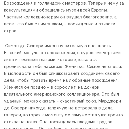
Возрождения и голландских мастеров. Теперь к нему за
консультациями обращались музеи всей Европы.
Частным коллекционерам он внушал благоговение, а
всем, кто был с ним знаком, – восхищение и отчасти
страх.
Симон де Сювери имел внушительную внешность.
Высокий, могучего телосложения, с суровыми чертами
лица и темными глазами, которые, казалось,
пронизывали тебя насквозь. Жениться Симон не спешил.
В молодости он был слишком занят созданием своего
дела, чтобы тратить время на любовные похождения.
Женился он поздно – в сорок лет, на дочери
влиятельного американского коллекционера. Это был
удачный, можно сказать – счастливый союз. Марджори
де Сювери никогда напрямую не встревала в дела
галереи, которая к моменту ее замужества уже прочно
стояла на ногах. Она восхищалась плодами трудов
своего супруга. Она любила его всем сердцем и