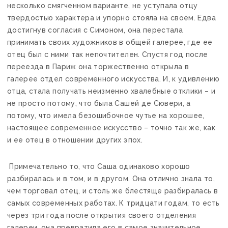
несколько смягченном варианте, не уступала отцу
твердостью характера и упорно стояла на своем. Едва
достигнув согласия с Симоном, она перестала
принимать своих художников в общей галерее, где ее
отец был с ними так непочтителен. Спустя год после
переезда в Париж она торжественно открыла в
галерее отдел современного искусства. И, к удивлению
отца, стала получать неизменно хвалебные отклики – и
не просто потому, что была Сашей де Сювери, а
потому, что имела безошибочное чутье на хорошее,
настоящее современное искусство – точно так же, как
и ее отец в отношении других эпох.
Примечательно то, что Саша одинаково хорошо
разбиралась и в том, и в другом. Она отлично знала то,
чем торговал отец, и столь же блестяще разбиралась в
самых современных работах. К тридцати годам, то есть
через три года после открытия своего отделения
галереи, она превратила его в самое значительное