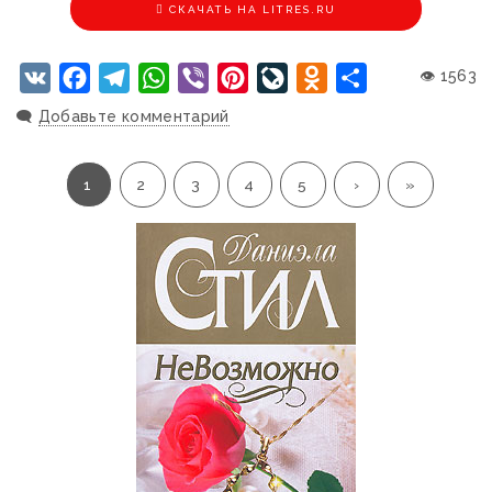
CКАЧАТЬ НА LITRES.RU
VK
Facebook
Telegram
WhatsApp
Viber
Pinterest
LiveJournal
Odnoklassniki
Отправить
👁 1563
🗨️
Добавьте комментарий
1
2
3
4
5
›
»