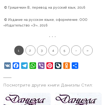
© Гришечкин В., перевод на русский язык, 2016
© Издание на русском языке, оформление. ООО
«Издательство «Э», 2016
* * *
1
2
3
4
5
›
»
VK
Facebook
Telegram
WhatsApp
Viber
Pinterest
LiveJournal
Odnoklassniki
Отправить
Посмотрите другие книги Даниэлы Стил: