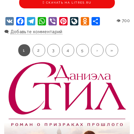
CКАЧАТЬ НА LITRES.RU
VK
Facebook
Telegram
WhatsApp
Viber
Pinterest
LiveJournal
Odnoklassniki
Отправить
👁 700
🗨️
Добавьте комментарий
1
2
3
4
5
›
»