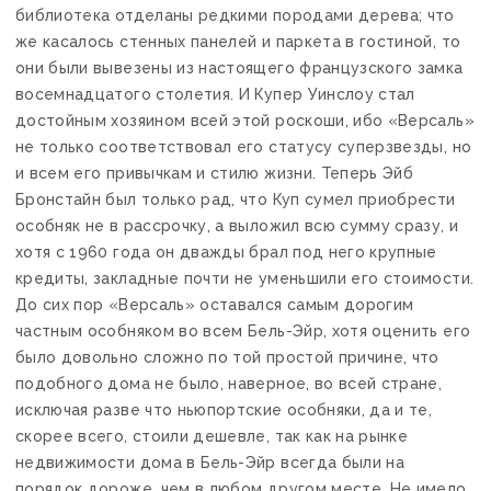
библиотека отделаны редкими породами дерева; что
же касалось стенных панелей и паркета в гостиной, то
они были вывезены из настоящего французского замка
восемнадцатого столетия. И Купер Уинслоу стал
достойным хозяином всей этой роскоши, ибо «Версаль»
не только соответствовал его статусу суперзвезды, но
и всем его привычкам и стилю жизни. Теперь Эйб
Бронстайн был только рад, что Куп сумел приобрести
особняк не в рассрочку, а выложил всю сумму сразу, и
хотя с 1960 года он дважды брал под него крупные
кредиты, закладные почти не уменьшили его стоимости.
До сих пор «Версаль» оставался самым дорогим
частным особняком во всем Бель-Эйр, хотя оценить его
было довольно сложно по той простой причине, что
подобного дома не было, наверное, во всей стране,
исключая разве что ньюпортские особняки, да и те,
скорее всего, стоили дешевле, так как на рынке
недвижимости дома в Бель-Эйр всегда были на
порядок дороже, чем в любом другом месте. Не имело