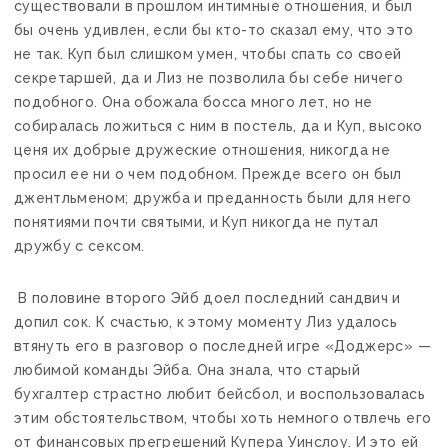
существовали в прошлом интимные отношения, и был
бы очень удивлен, если бы кто-то сказал ему, что это
не так. Куп был слишком умен, чтобы спать со своей
секретаршей, да и Лиз не позволила бы себе ничего
подобного. Она обожала босса много лет, но не
собиралась ложиться с ним в постель, да и Куп, высоко
ценя их добрые дружеские отношения, никогда не
просил ее ни о чем подобном. Прежде всего он был
джентльменом; дружба и преданность были для него
понятиями почти святыми, и Куп никогда не путал
дружбу с сексом.
В половине второго Эйб доел последний сандвич и
допил сок. К счастью, к этому моменту Лиз удалось
втянуть его в разговор о последней игре «Доджерс» —
любимой команды Эйба. Она знала, что старый
бухгалтер страстно любит бейсбол, и воспользовалась
этим обстоятельством, чтобы хоть немного отвлечь его
от финансовых прегрешений Купера Уинслоу. И это ей