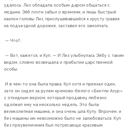
удалось. Лиз обладала особым даром общаться с
людьми. Эйб почти забыл о времени, и лишь быстрый
наклон головы Лиз, прислушивавшейся к хрусту гравия
на подъездной дорожке, заставил его замолчать.
— Что?..
— Вот, кажется, и Куп. — И Лиз улыбнулась Эйбу с таким
видом, словно возвещала о прибытии царственной
особы.
И в чем-то она была права. Куп хотя и приехал один,
зато он сидел за рулем кремово-белого «Бентли Азур»
с откидным верхом, который продавец любезно
одолжил ему на несколько недель. Это была
великолепная машина, и она очень шла Купу. Впрочем, и
без машины им невозможно было не залюбоваться. Куп
без преувеличения был потрясающе красивым