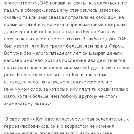
знаменитостям, Эйб привык не ахать, не ужасаться и не
падать в обморок, когда ему становилось известно,
сколько та или иная звезда потратила на свой дом, на
новый автомобиль, на меха и бриллиантовые ожерелья
для очередной любовницы, однако Купер Уинслоу
превзошел их всех, вместе взятых. В глубине души Эйб
был уверен, что Куп тратит больше, чем принц Фарук.
Вот уже без малого пятьдесят лет он швырял деньги
направо и налево, хотя за последние два десятилетия
не сыграл в кино ни одной сколько-нибудь значительной
роли. В последние десять лет Куп и вовсе был
вынужден исполнять лишь эпизодические роли с
минимумом слов, за которые ему платили сравнительно
мало, хотя и больше, чем любому другому не столь
знаменитому актеру?
В свое время Куп сделал карьеру, играя ослепительных
героев-любовников, он и с возрастом не изменил
своему амплуа, продолжая воплощать на экране