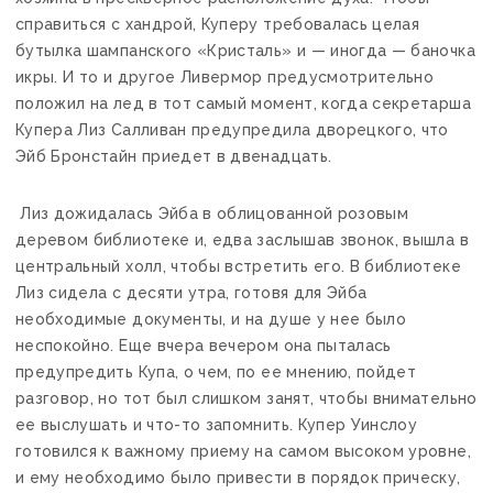
справиться с хандрой, Куперу требовалась целая
бутылка шампанского «Кристаль» и — иногда — баночка
икры. И то и другое Ливермор предусмотрительно
положил на лед в тот самый момент, когда секретарша
Купера Лиз Салливан предупредила дворецкого, что
Эйб Бронстайн приедет в двенадцать.
Лиз дожидалась Эйба в облицованной розовым
деревом библиотеке и, едва заслышав звонок, вышла в
центральный холл, чтобы встретить его. В библиотеке
Лиз сидела с десяти утра, готовя для Эйба
необходимые документы, и на душе у нее было
неспокойно. Еще вчера вечером она пыталась
предупредить Купа, о чем, по ее мнению, пойдет
разговор, но тот был слишком занят, чтобы внимательно
ее выслушать и что-то запомнить. Купер Уинслоу
готовился к важному приему на самом высоком уровне,
и ему необходимо было привести в порядок прическу,