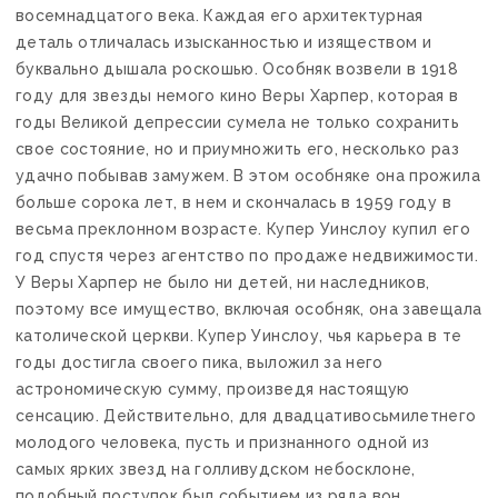
восемнадцатого века. Каждая его архитектурная
деталь отличалась изысканностью и изяществом и
буквально дышала роскошью. Особняк возвели в 1918
году для звезды немого кино Веры Харпер, которая в
годы Великой депрессии сумела не только сохранить
свое состояние, но и приумножить его, несколько раз
удачно побывав замужем. В этом особняке она прожила
больше сорока лет, в нем и скончалась в 1959 году в
весьма преклонном возрасте. Купер Уинслоу купил его
год спустя через агентство по продаже недвижимости.
У Веры Харпер не было ни детей, ни наследников,
поэтому все имущество, включая особняк, она завещала
католической церкви. Купер Уинслоу, чья карьера в те
годы достигла своего пика, выложил за него
астрономическую сумму, произведя настоящую
сенсацию. Действительно, для двадцативосьмилетнего
молодого человека, пусть и признанного одной из
самых ярких звезд на голливудском небосклоне,
подобный поступок был событием из ряда вон