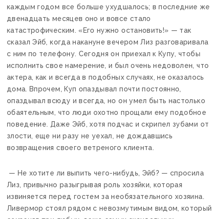
каждым годом все больше ухудшалось; в последние же
двенадцать месяцев оно и вовсе стало
катастрофическим. «Его нужно остановить!» — так
сказал Эйб, когда накануне вечером Лиз разговаривала
с ним по телефону. Сегодня он приехал к Купу, чтобы
исполнить свое намерение, и был очень недоволен, что
актера, как и всегда в подобных случаях, не оказалось
дома. Впрочем, Куп опаздывал почти постоянно,
опаздывал всюду и всегда, но он умел быть настолько
обаятельным, что люди охотно прощали ему подобное
поведение. Даже Эйб, хотя подчас и скрипел зубами от
злости, еще ни разу не уехал, не дождавшись
возвращения своего ветреного клиента.
— Не хотите ли выпить чего-нибудь, Эйб? — спросила
Лиз, привычно разыгрывая роль хозяйки, которая
извиняется перед гостем за необязательного хозяина.
Ливермор стоял рядом с невозмутимым видом, который