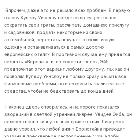
Впрочем, даже это не решало всех проблем. В первую
голову Куперу Уинслоу предстояло существенно
сократить свои траты, рассчитать домашнюю прислугу
и садовников, продать некоторые из своих
автомобилей, перестать покупать эксклюзивную
одежду и останавливаться в самых дорогих
европейских отелях. В противном случае ему придется
продать «Версаль», и, по совести говоря, Эйб
предпочитал этот вариант любому другому, так как он
позволял Куперу Уинслоу не только сразу решить все
финансовые проблемы, но и сохранить значительные
средства, чтобы не бедствовать до конца дней.
Наконец дверь отворилась, и на пороге показался
дворецкий в светлой утренней ливрее. Увидев Эйба, он
величественно кивнул в знак приветствия. Ливермор
давно усвоил, что любой визит Бронстайна приводит
хозяина в прескверное расположение духа. Чтобы