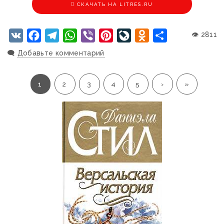
CКАЧАТЬ НА LITRES.RU
VK
Facebook
Telegram
WhatsApp
Viber
Pinterest
LiveJournal
Odnoklassniki
Отправить
👁 2811
🗨️
Добавьте комментарий
1
2
3
4
5
›
»