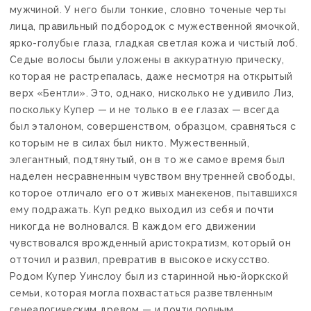
мужчиной. У него были тонкие, словно точеные черты
лица, правильный подбородок с мужественной ямочкой,
ярко-голубые глаза, гладкая светлая кожа и чистый лоб.
Седые волосы были уложены в аккуратную прическу,
которая не растрепалась, даже несмотря на открытый
верх «Бентли». Это, однако, нисколько не удивило Лиз,
поскольку Купер — и не только в ее глазах — всегда
был эталоном, совершенством, образцом, сравняться с
которым не в силах был никто. Мужественный,
элегантный, подтянутый, он в то же самое время был
наделен несравненным чувством внутренней свободы,
которое отличало его от живых манекенов, пытавшихся
ему подражать. Куп редко выходил из себя и почти
никогда не волновался. В каждом его движении
чувствовался врожденный аристократизм, который он
отточил и развил, превратив в высокое искусство.
Родом Купер Уинслоу был из старинной нью-йоркской
семьи, которая могла похвастаться разветвленным
генеалогическим древом — и почти полным