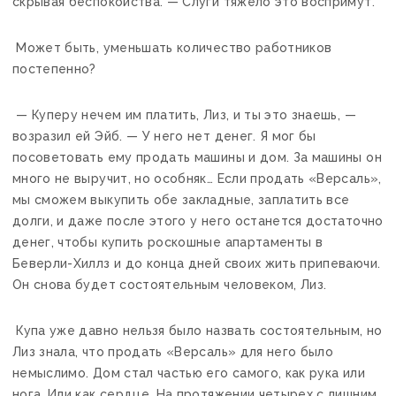
скрывая беспокойства. — Слуги тяжело это воспримут.
Может быть, уменьшать количество работников
постепенно?
— Куперу нечем им платить, Лиз, и ты это знаешь, —
возразил ей Эйб. — У него нет денег. Я мог бы
посоветовать ему продать машины и дом. За машины он
много не выручит, но особняк… Если продать «Версаль»,
мы сможем выкупить обе закладные, заплатить все
долги, и даже после этого у него останется достаточно
денег, чтобы купить роскошные апартаменты в
Беверли-Хиллз и до конца дней своих жить припеваючи.
Он снова будет состоятельным человеком, Лиз.
Купа уже давно нельзя было назвать состоятельным, но
Лиз знала, что продать «Версаль» для него было
немыслимо. Дом стал частью его самого, как рука или
нога. Или как сердце. На протяжении четырех с лишним