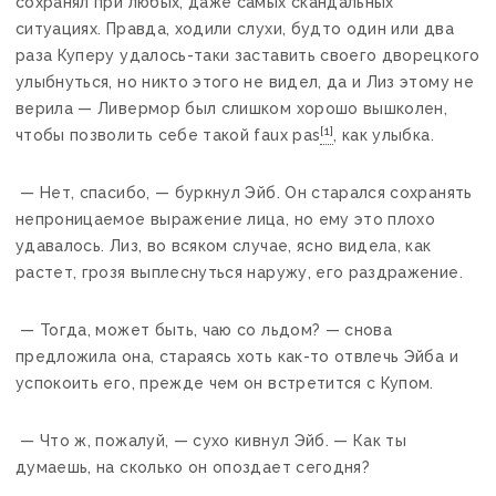
сохранял при любых, даже самых скандальных
ситуациях. Правда, ходили слухи, будто один или два
раза Куперу удалось-таки заставить своего дворецкого
улыбнуться, но никто этого не видел, да и Лиз этому не
верила — Ливермор был слишком хорошо вышколен,
[1]
чтобы позволить себе такой faux pas
, как улыбка.
— Нет, спасибо, — буркнул Эйб. Он старался сохранять
непроницаемое выражение лица, но ему это плохо
удавалось. Лиз, во всяком случае, ясно видела, как
растет, грозя выплеснуться наружу, его раздражение.
— Тогда, может быть, чаю со льдом? — снова
предложила она, стараясь хоть как-то отвлечь Эйба и
успокоить его, прежде чем он встретится с Купом.
— Что ж, пожалуй, — сухо кивнул Эйб. — Как ты
думаешь, на сколько он опоздает сегодня?