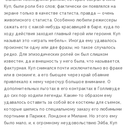
Куп, были роли без слов; фактически он появлялся на
экране только в качестве статиста, правда — очень
живописного статиста. Особенно любили режиссеры
сажать его с какой-нибудь красавицей в баре, куда по
ходу действия заходил главный герой или героиня. Куп
называл это «играть мебель». Иногда ему удавалось
произнести одну или две фразы, но такое случалось
редко. Для эпизодических ролей он был слишком
известен, да и внешность у него была, что называется,
фактурная. Куп снимался почти исключительно во фраке
или в смокинге, а его бьющее через край обаяние
привлекало к нему чересчур большое внимание. О
дополнительных льготах в его контрактах в Голливуде
до сих пор ходили легенды. Каким-то образом ему
удавалось оставить за собой все костюмы для съемок,
которые шились по специальному заказу его любимыми
портными в Париже, Лондоне и Милане. Но этого ему
было мало, и, к огромному неудовольствию Эйба, Куп