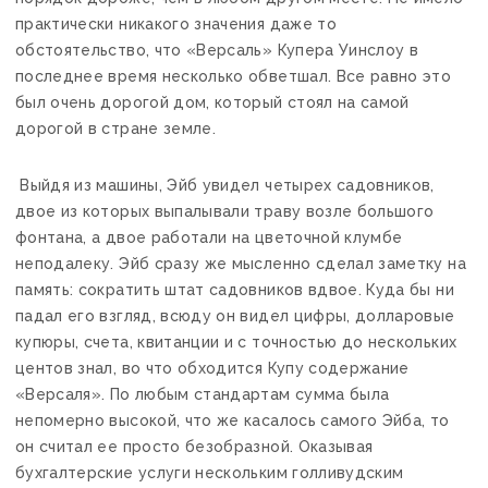
практически никакого значения даже то
обстоятельство, что «Версаль» Купера Уинслоу в
последнее время несколько обветшал. Все равно это
был очень дорогой дом, который стоял на самой
дорогой в стране земле.
Выйдя из машины, Эйб увидел четырех садовников,
двое из которых выпалывали траву возле большого
фонтана, а двое работали на цветочной клумбе
неподалеку. Эйб сразу же мысленно сделал заметку на
память: сократить штат садовников вдвое. Куда бы ни
падал его взгляд, всюду он видел цифры, долларовые
купюры, счета, квитанции и с точностью до нескольких
центов знал, во что обходится Купу содержание
«Версаля». По любым стандартам сумма была
непомерно высокой, что же касалось самого Эйба, то
он считал ее просто безобразной. Оказывая
бухгалтерские услуги нескольким голливудским