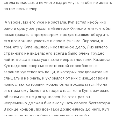
сделать массаж и немного вздремнуть, чтобы не зевать
потом весь вечер.
А утром Лиз его уже не застала. Куп встал необычно
рано и сразу же уехал в «Беверли-Хиллз-отель», чтобы
позавтракать с продюсером, предложившим обсудить
его возможное участие в своем фильме. Впрочем, в
том, что у Купа нашлось неотложное дело, Лиз ничего
странного не видела; его всегда было очень трудно
найти, когда в воздухе пахло неприятностями. Казалось,
Куп наделен сверхъестественной способностью
заранее чувствовать вещи, о которых предпочитал не
слышать и не знать, и уклонялся от них с изяществом и
ловкостью, которыми можно было восхищаться. Но на
этот раз ему было не отвертеться, хотя Куп, возможно,
об этом еще не догадывался. На этот раз он
непременно должен был выслушать своего бухгалтера.
В конце концов Лиз все-таки дозвонилась до него, Куп
скрепя сердце пообещал вернуться домой к