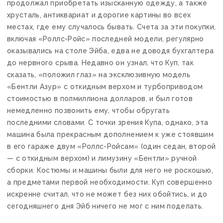
продолжал приобретать изысканную одежду, а также
хрусталь, антиквариат и дорогие картины во всех
местах, где ему случалось бывать. Счета за эти покупки,
включая «Роллс-Ройс» последней модели, регулярно
оказывались на столе Эйба, едва не доводя бухгалтера
до нервного срыва. Недавно он узнал, что Куп, так
сказать, «положил глаз» на эксклюзивную модель
«Бентли Азур» с откидным верхом и турбоприводом
стоимостью в полмиллиона долларов, и был готов
немедленно позвонить ему, чтобы обругать
последними словами. С точки зрения Купа, однако, эта
машина была прекрасным дополнением к уже стоявшим
в его гараже двум «Роллс-Ройсам» (один седан, второй
— с откидным верхом) и лимузину «Бентли» ручной
сборки. Костюмы и машины были для него не роскошью,
а предметами первой необходимости. Куп совершенно
искренне считал, что не может без них обойтись, и до
сегодняшнего дня Эйб ничего не мог с ним поделать.