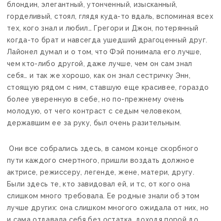
блондин, элегантный, утонченный, изысканный,
горделивый, стоял, глядя куда-то вдаль, вспоминая всех
тех, кого знал и любил… Грегори и Джон, потерянный
когда-то брат и навсегда ушедший драгоценный друг.
Лайонел думал и о том, что Фэй понимала его лучше,
чем кто-либо другой, даже лучше, чем он сам знал
себя… и так же хорошо, как он знал сестричку Энн,
стоящую рядом с ним, ставшую еще красивее, гораздо
более уверенную в себе, но по-прежнему очень
молодую, от чего контраст с седым человеком,
державшим ее за руку, был очень разительным.
Они все собрались здесь, в самом конце скорбного
пути каждого смертного, пришли воздать должное
актрисе, режиссеру, легенде, жене, матери, другу.
Были здесь те, кто завидовал ей, и тс, от кого она
слишком много требовала. Ее родные знали об этом
лучше других: она слишком многого ожидала от них, но
и сама отдавала себя без остатка, доходя порой до