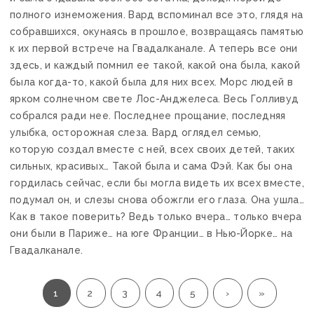
полного изнеможения. Вард вспоминал все это, глядя на
собравшихся, окунаясь в прошлое, возвращаясь памятью
к их первой встрече на Гвадалканале. А теперь все они
здесь, и каждый помнил ее такой, какой она была, какой
была когда-то, какой была для них всех. Морс людей в
ярком солнечном свете Лос-Анджелеса. Весь Голливуд
собрался ради нее. Последнее прощание, последняя
улыбка, осторожная слеза. Вард оглядел семью,
которую создал вместе с ней, всех своих детей, таких
сильных, красивых… Такой была и сама Фэй. Как бы она
гордилась сейчас, если бы могла видеть их всех вместе,
подумал он, и слезы снова обожгли его глаза. Она ушла…
Как в такое поверить? Ведь только вчера… только вчера
они были в Париже… на юге Франции… в Нью-Йорке… на
Гвадалканале.
1
2
3
4
5
›
»