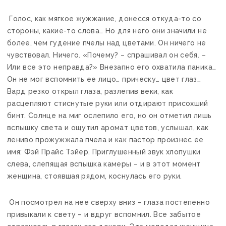
Голос, как мягкое жужжание, донесся откуда-то со
стороны, какие-то слова… Но для него они значили не
более, чем гудение пчелы над цветами. Он ничего не
чувствовал. Ничего. «Почему? – спрашивал он себя. –
Или все это неправда?» Внезапно его охватила паника…
Он не мог вспомнить ее лицо… прическу… цвет глаз…
Вард резко открыл глаза, разлепив веки, как
расцепляют стиснутые руки или отдирают присохший
бинт. Солнце на миг ослепило его, но он отметил лишь
вспышку света и ощутил аромат цветов, услышал, как
лениво прожужжала пчела и как пастор произнес ее
имя: Фэй Прайс Тэйер. Приглушенный звук хлопушки
слева, слепящая вспышка камеры – и в этот момент
женщина, стоявшая рядом, коснулась его руки.
Он посмотрел на нее сверху вниз – глаза постепенно
привыкали к свету – и вдруг вспомнил. Все забытое