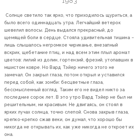
1983
Солнце светило так ярко, что приходилось щуриться, а
было всего одиннадцать утра. Легчайший ветерок
шевелил волосы. День выдался прекрасный, до
щемящей боли в сердце. Стояла удивительная тишина –
лишь слышалось негромкое чириканье, внезапный
вскрик, щебетание птиц, и над всем этим плыл аромат
цветов: лилий из долин, гортензий, фрезий, утопавших в
мшистом ковре. Но Вард Тэйер ничего этого не
замечал. Он закрыл глаза, потом открыл и уставился
перед собой, как зомби: бесцветные глаза,
бессмысленный взгляд. Таким его не видел никто за
последние сорок лет. В это утро Вард Тэйер не был ни
решительным, ни красивым. Не двигаясь, он стоял в
ярких лучах солнца, точно слепой. Снова закрыв глаза,
крепко-крепко сжав веки, он думал, что хорошо бы
никогда не открывать их, как уже никогда не откроет их
она.