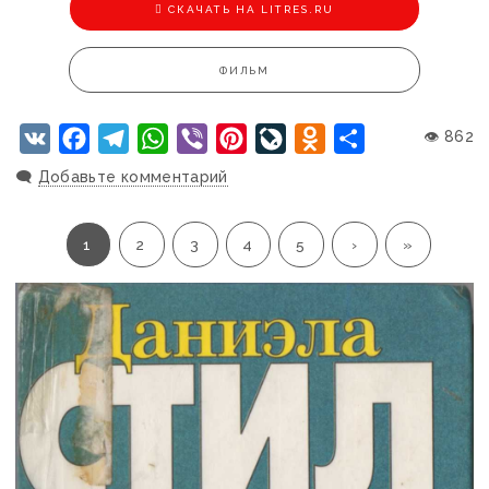
CКАЧАТЬ НА LITRES.RU
ФИЛЬМ
VK
Facebook
Telegram
WhatsApp
Viber
Pinterest
LiveJournal
Odnoklassniki
Отправить
👁 862
🗨️
Добавьте комментарий
1
2
3
4
5
›
»