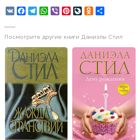
VK
Facebook
Telegram
WhatsApp
Viber
Pinterest
LiveJournal
Odnoklassniki
Отправить
Посмотрите другие книги Даниэлы Стил: