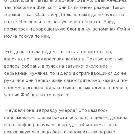
отразилось в глазах его дочери. Эта молодая женщина
так похожа на Фэй, хотя они были очень разные. Такой
женщины, как Фэй Тэйер, больше никогда не будет на
свете. Все знали это, но лучше всех знал он. Вард
посмотрел на хорошенькую блондинку, вспоминая Фэй и
молча тоскуя по ней.
Его дочь стояла рядом – высокая, осанистая, но,
конечно, не такая красивая, как мать. Прямые светлые
волосы собраны в пучок на затылке; около нее –
серьезный мужчина, то и дело дотрагивающийся до ее
руки. Все они теперь жили самостоятельно, каждый по-
своему, отдельно, однако были частью единого целого,
частью Фэй, как и его самого.
Неужели она и вправду умерла? Это казалось
невозможным. Слезы покатились по его щекам; дюжина
фотографов рванулась вперед, чтобы запечатлеть
исказившую его лицо боль и заполнить ею первые