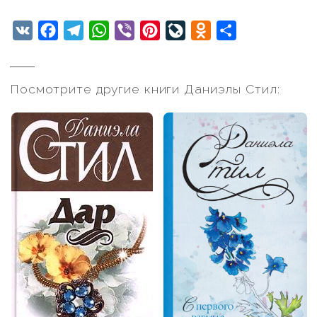
VK
Facebook
Telegram
WhatsApp
Viber
Pinterest
LiveJournal
Odnoklassniki
Отправить
Посмотрите другие книги Даниэлы Стил: