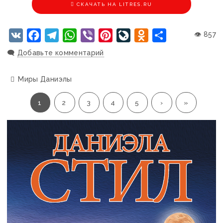
CКАЧАТЬ НА LITRES.RU
VK
Facebook
Telegram
WhatsApp
Viber
Pinterest
LiveJournal
Odnoklassniki
Отправить
👁 857
🗨️
Добавьте комментарий
Миры Даниэлы
1
2
3
4
5
›
»