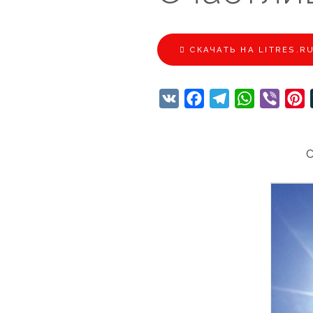
CКАЧАТЬ НА LITRES.R
VK
Facebook
Telegram
WhatsApp
Viber
P
С