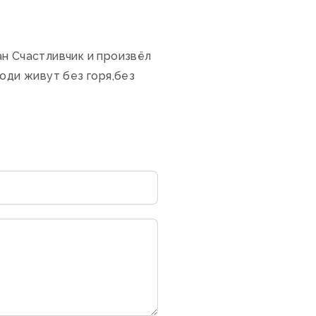
н Счастливчик и произвёл
юди живут без горя,без