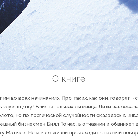
О книге
им во всех начинаниях. Про таких, как они, говорят «
ь злую шутку! Блистательная лыжница Лили завоевал
олото, но по трагической случайности оказалась в ин
пешный бизнесмен Билл Томас, в отчаянии и обвиняет 
у Мэтьюз. Но и в ее жизни происходит опасный повор