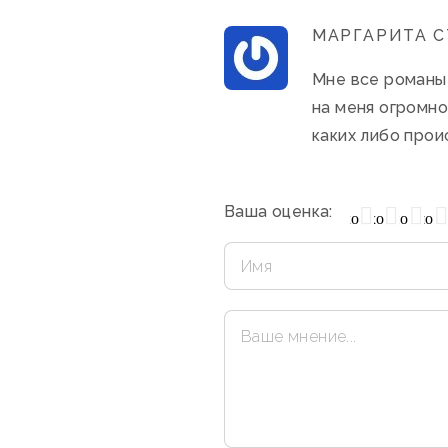
МАРГАРИТА С
Мне все романы 
на меня огромно
каких либо прои
Ваша оценка:
Очень плохо
Нормально
Плохо
Хорошо
Отлич