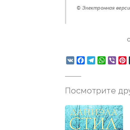
© Электронная версия
С
VK
Facebook
Telegram
WhatsApp
Viber
P
Посмотрите дру