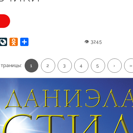
U
interest
LiveJournal
Odnoklassniki
Отправить
👁 3245
траницы:
1
2
3
4
5
›
»