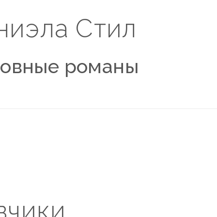
ниэла Стил
овные романы
вчики