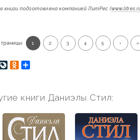
 книги подготовлена компанией ЛитРес (
www.litres.r
траницы:
1
2
3
4
5
›
»
interest
LiveJournal
Odnoklassniki
Отправить
гие книги Даниэлы Стил: