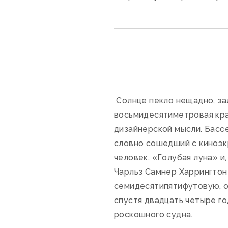
Солнце пекло нещадно, за
восьмидесятиметровая кра
дизайнерской мысли. Басс
словно сошедший с киноэк
человек. «Голубая луна» и
Чарльз Самнер Харрингтон 
семидесятипятифутовую, он
спустя двадцать четыре го
роскошного судна.