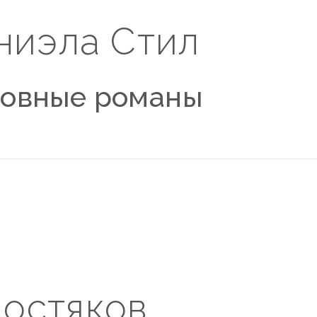
ниэла Стил
овные романы
лостяков