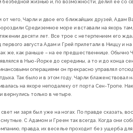
 безбедной жизнью и, по возможности, делил ее со с
 от чего, Чарли и двое его ближайших друзей, Адам В
 бороздили Средиземное море и вставали на якорь там,
яжении десяти лет. Все трое с нетерпением его ждал
первого августа Адам и Грей прилетали в Ниццу и на
так же, как раньше – на ее предшественнице. Обычно 
оявлялся в Нью-Йорке до середины, а то и до конца с
финансовыми операциями он прекрасно управлял отсюд
тдыха. Так было и в этом году. Чарли блаженствовал 
ачивалась на якоре неподалеку от порта Сен-Тропе. Н
ли вернулись только в четыре.
 свет ни заря был уже на ногах. По правде сказать, в
 смутные. С Адамом и Греем так всегда. Когда они со
мпанию, правда, их веселье проходит без ущерба дл