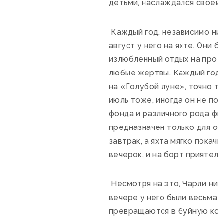
детьми, наслаждался своей
Каждый год, независимо ни
август у него на яхте. Они
излюбленный отдых на прот
любые жертвы. Каждый год 
на «Голубой луне», точно 
июль тоже, иногда он не п
фонда и различного рода 
предназначен только для о
завтрак, а яхта мягко пок
вечерок, и на борт прияте
Несмотря на это, Чарли ни
вечере у него были весьма
превращаются в буйную ко