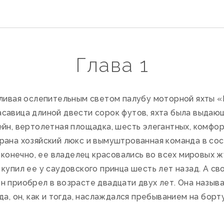
Глава 1
ливая ослепительным светом палубу моторной яхты «
савица длиной двести сорок футов, яхта была выда
ейн, вертолетная площадка, шесть элегантных, комфо
рана хозяйский люкс и вымуштрованная команда в со
, конечно, ее владелец красовались во всех мировых ж
купил ее у саудовского принца шесть лет назад. А св
 приобрел в возрасте двадцати двух лет. Она называ
да, он, как и тогда, наслаждался пребыванием на бор