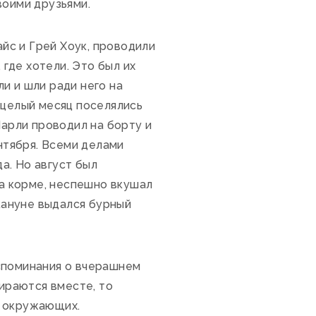
воими друзьями.
айс и Грей Хоук, проводили
 где хотели. Это был их
и и шли ради него на
 целый месяц поселялись
Чарли проводил на борту и
ентября. Всеми делами
а. Но август был
на корме, неспешно вкушал
акануне выдался бурный
оспоминания о вчерашнем
бираются вместе, то
я окружающих.