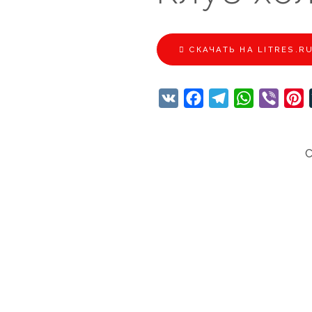
CКАЧАТЬ НА LITRES.R
VK
Facebook
Telegram
WhatsApp
Viber
P
С