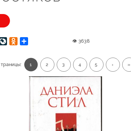
U
interest
LiveJournal
Odnoklassniki
Отправить
👁 3638
траницы:
1
2
3
4
5
›
»