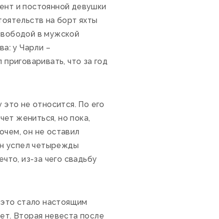
мент и постоянной девушки
тоятельств на борт яхты
 свободой в мужской
а: у Чарли –
 приговаривать, что за год
 это не относится. По его
чет жениться, но пока,
очем, он не оставил
Он успел четырежды
ечто, из-за чего свадьбу
о это стало настоящим
лет. Вторая невеста после