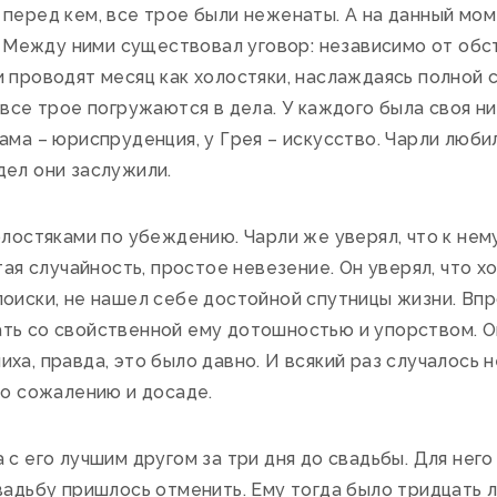
 перед кем, все трое были неженаты. А на данный мо
о. Между ними существовал уговор: независимо от обс
и проводят месяц как холостяки, наслаждаясь полной
все трое погружаются в дела. У каждого была своя нив
ама – юриспруденция, у Грея – искусство. Чарли любил
дел они заслужили.
лостяками по убеждению. Чарли же уверял, что к нему
тая случайность, простое невезение. Он уверял, что хо
оиски, не нашел себе достойной спутницы жизни. Впр
ть со свойственной ему дотошностью и упорством. 
ха, правда, это было давно. И всякий раз случалось н
го сожалению и досаде.
с его лучшим другом за три дня до свадьбы. Для нег
вадьбу пришлось отменить. Ему тогда было тридцать 