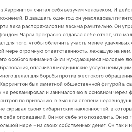
 Харрингтон считал себя везучим человеком. И дейст
ожнений. В двадцать один год он унаследовал гигант
рти века распоряжался им весьма рачительно. Он уп
ондом. Чарли прекрасно отдавал себе отчет, что мал
лал для того, чтобы облегчить участь менее удачливых
ной мере огромную ответственность, лежащую на нем,
его особого внимания были нуждающиеся молодые люд
бразования, оплачивал медицинские услуги неимущим,
 много делал для борьбы против жестокого обращения
 Харрингтон был заметной общественной фигурой в св
 не рекламировал и занимался ею в основном через фо
лантроп по призванию, в высшей степени неравнодуш
 не скрывал своих сибаритских наклонностей, в котор
л себе оправданий. Он мог себе это позволить. Он из 
большой мере – из своих собственных денег. Он так и 