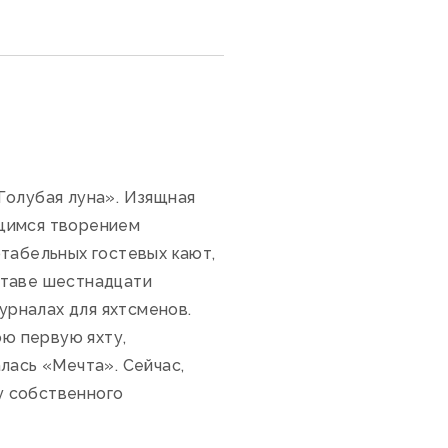
Голубая луна». Изящная
ющимся творением
ртабельных гостевых кают,
ставе шестнадцати
урналах для яхтсменов.
ою первую яхту,
лась «Мечта». Сейчас,
ту собственного