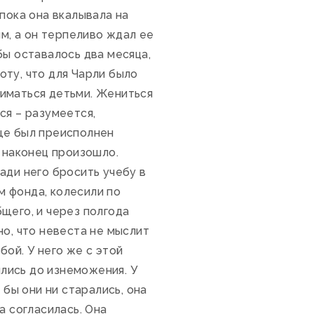
пока она вкалывала на
им, а он терпеливо ждал ее
бы оставалось два месяца,
боту, что для Чарли было
ниматься детьми. Жениться
ся – разумеется,
ще был преисполнен
о наконец произошло.
ади него бросить учебу в
 фонда, колесили по
щего, и через полгода
но, что невеста не мыслит
ой. У него же с этой
ились до изнеможения. У
 бы они ни старались, она
а согласилась. Она