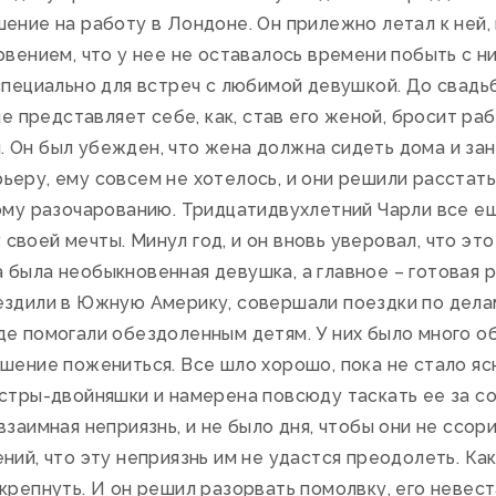
ение на работу в Лондоне. Он прилежно летал к ней, 
рвением, что у нее не оставалось времени побыть с н
специально для встреч с любимой девушкой. До свадь
не представляет себе, как, став его женой, бросит ра
 Он был убежден, что жена должна сидеть дома и за
еру, ему совсем не хотелось, и они решили расстать
кому разочарованию. Тридцатидвухлетний Чарли все е
воей мечты. Минул год, и он вновь уверовал, что эт
была необыкновенная девушка, а главное – готовая р
ездили в Южную Америку, совершали поездки по делам
е помогали обездоленным детям. У них было много об
шение пожениться. Все шло хорошо, пока не стало яс
стры-двойняшки и намерена повсюду таскать ее за соб
взаимная неприязнь, и не было дня, чтобы они не ссор
ний, что эту неприязнь им не удастся преодолеть. Как
крепнуть. И он решил разорвать помолвку, его невест