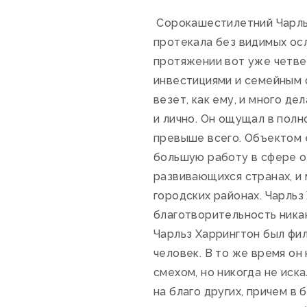
Сорокашестилетний Чарльз
протекала без видимых осл
протяжении вот уже четве
инвестициями и семейным ф
везет, как ему, и много де
и лично. Он ощущал в пол
превыше всего. Объектом 
большую работу в сфере о
развивающихся странах, и
городских районах. Чарльз
благотворительность никак
Чарльз Харрингтон был фи
человек. В то же время он
смехом, но никогда не иска
на благо других, причем в 