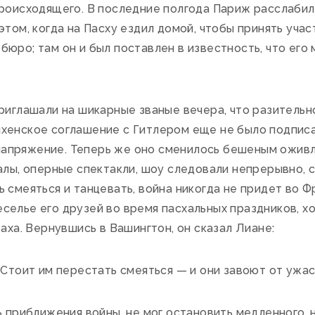
происходящего. В последние полгода Париж расслабил
этом, когда на Пасху ездил домой, чтобы принять уча
юро; там он и был поставлен в известность, что его
риглашали на шикарные званые вечера, что разительн
хенское соглашение с Гитлером еще не было подписа
апряжение. Теперь же оно сменилось бешеным оживл
алы, оперные спектакли, шоу следовали непрерывно, с
 смеяться и танцевать, война никогда не придет во 
елье его друзей во время пасхальных праздников, хот
раха. Вернувшись в Вашингтон, он сказал Лиане:
Стоит им перестать смеяться — и они завоют от ужаса
ь приближения войны, не мог остановить медленного,