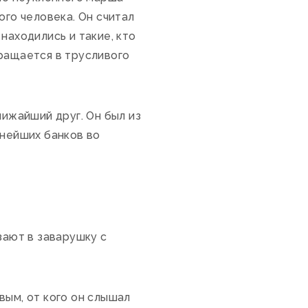
ого человека. Он считал
находились и такие, кто
вращается в трусливого
лижайший друг. Он был из
пнейших банков во
зают в заварушку с
вым, от кого он слышал