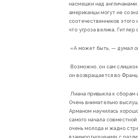
насмешки над англичанами.
американцы могут не созна
соотечественников этого н
что угроза велика, Гитлер 
«А может быть, — думал о
Возможно, он сам слишком 
он возвращается во Франц
Лиана привыкла к сборам 
Очень внимательно выслуша
Арманом научилась хорошо 
самого начала совместной 
очень молода и жадно стрем
взаимоотношениях с разли