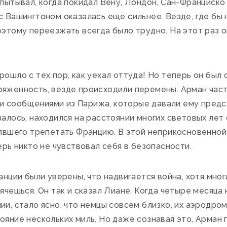
спытывал, когда покидал Вену, Лондон, Сан-Франциско 
с Вашингтоном оказалась еще сильнее. Везде, где бы н
оэтому переезжать всегда было трудно. На этот раз о
ошло с тех пор, как уехал оттуда! Но теперь он был 
яженность, везде происходили перемены. Арман часто
 сообщениями из Парижа, которые давали ему предст
залось, находился на расстоянии многих световых ле
лявшего трепетать Францию. В этой неприкосновенной
ерь никто не чувствовал себя в безопасности.
анции были уверены, что надвигается война, хотя мног
рячешься. Он так и сказал Лиане. Когда четыре месяца
ии, стало ясно, что немцы совсем близко, их аэродро
ояние нескольких миль. Но даже сознавая это, Арман п