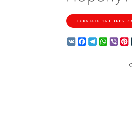
CКАЧАТЬ НА LITRES.R
VK
Facebook
Telegram
WhatsApp
Viber
P
С