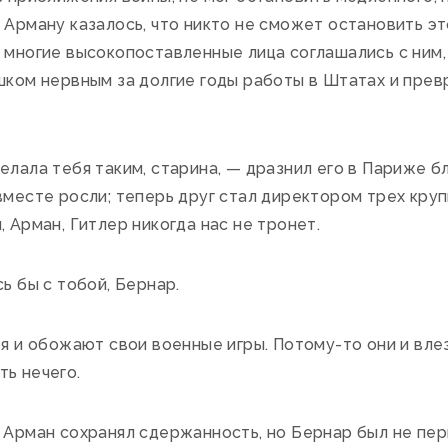
 Арману казалось, что никто не сможет остановить эт
 многие высокопоставленные лица соглашались с ним, 
ишком нервным за долгие годы работы в Штатах и пре
лала тебя таким, старина, — дразнил его в Париже б
вместе росли; теперь друг стал директором трех кру
, Арман, Гитлер никогда нас не тронет.
ь бы с тобой, Бернар.
я и обожают свои военные игры. Потому-то они и вле
ь нечего.
 Арман сохранял сдержанность, но Бернар был не пер