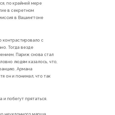
ся, по крайней мере
стие в секретном
 миссия в Вашингтоне
о контрастировало с
но. Тогда везде
ением. Париж снова стал
ловно людям казалось, что,
Францию. Армана
я он и понимал, что так
 и побегут прятаться.
 но неуклонного марша