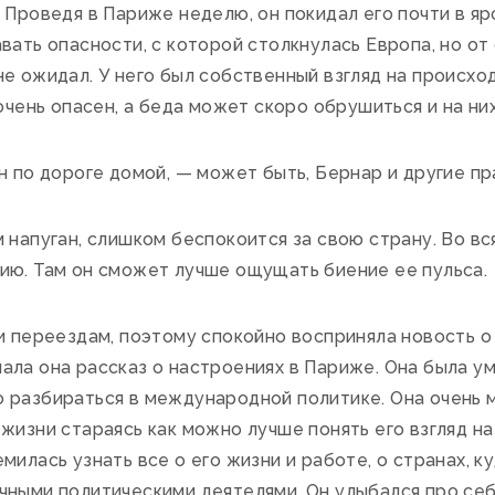
 Проведя в Париже неделю, он покидал его почти в яр
вать опасности, с которой столкнулась Европа, но от
е ожидал. У него был собственный взгляд на происхо
очень опасен, а беда может скоро обрушиться и на них
н по дороге домой, — может быть, Бернар и другие п
напуган, слишком беспокоится за свою страну. Во вся
ию. Там он сможет лучше ощущать биение ее пульса.
и переездам, поэтому спокойно восприняла новость 
ла она рассказ о настроениях в Париже. Она была умн
разбираться в международной политике. Она очень мн
жизни стараясь как можно лучше понять его взгляд н
илась узнать все о его жизни и работе, о странах, ку
чными политическими деятелями. Он улыбался про себ