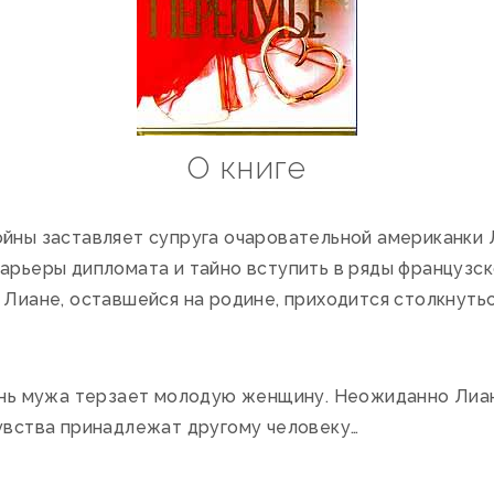
О книге
йны заставляет супруга очаровательной американки 
карьеры дипломата и тайно вступить в ряды французс
 Лиане, оставшейся на родине, приходится столкнуть
знь мужа терзает молодую женщину. Неожиданно Лиан
чувства принадлежат другому человеку…