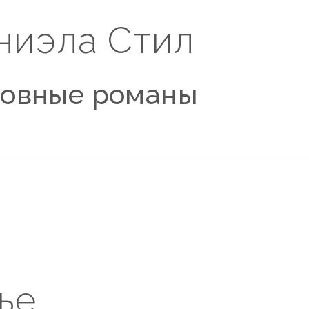
ниэла Стил
овные романы
ье