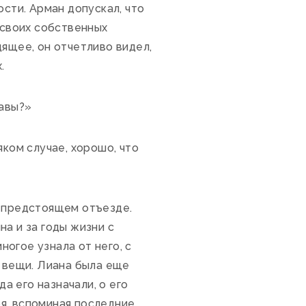
ости. Арман допускал, что
 своих собственных
дящее, он отчетливо видел,
.
равы?»
ком случае, хорошо, что
о предстоящем отъезде.
а и за годы жизни с
огое узнала от него, с
а вещи. Лиана была еще
да его назначали, о его
я, вспоминая последние