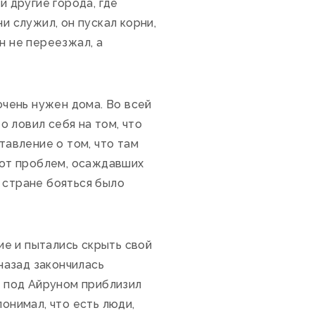
и другие города, где
и служил, он пускал корни,
н не переезжал, а
очень нужен дома. Во всей
 ловил себя на том, что
авление о том, что там
т от проблем, осаждавших
 стране бояться было
ие и пытались скрыть свой
 назад закончилась
м под Айруном приблизил
онимал, что есть люди,