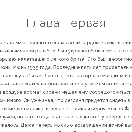
Глава первая
 Вайоминг-авеню во всем своем гордом великолепии.
нный каменной резьбой, был украшен большим золоты
орывах налетавшего легкого бриза. Это был, вероятно
июнь. Июнь 1939 года. Последние пять лет пролетели
 сидел у себя в кабинете, окна которого выходили в с
на задержался на фонтане, но он усилием воли заста
 в воздухе аромат сирени мешал ему сосредоточиться
м много. Он уже знал, что сегодня придется сидеть в
ледние два месяца, ведь он готовился вернуться во Фр
лучен, но еще тогда, в апреле, когда послу впервые с
сжалось. Даже теперь мысль о возвращении домой в