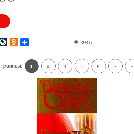
U
interest
LiveJournal
Odnoklassniki
Отправить
👁 3945
траницы:
1
2
3
4
5
›
»