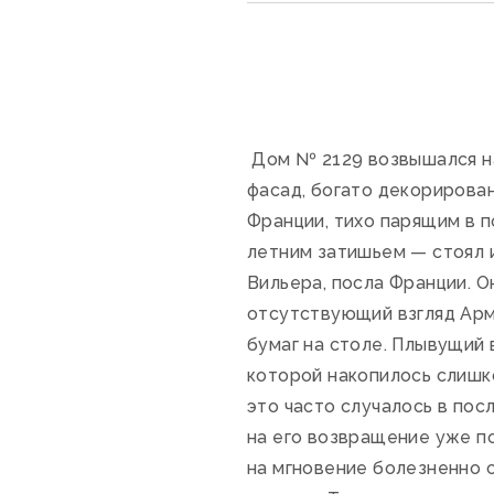
Дом № 2129 возвышался на
фасад, богато декорирова
Франции, тихо парящим в п
летним затишьем — стоял 
Вильера, посла Франции. Он
отсутствующий взгляд Арма
бумаг на столе. Плывущий
которой накопилось слишко
это часто случалось в пос
на его возвращение уже по
на мгновение болезненно 