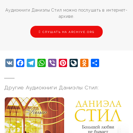
Аудиокниги Даниэлы Стил можно послушать в интернет-
архиве.
СЛУШАТЬ НА ARCHIVE.ORG
VK
Facebook
Telegram
WhatsApp
Viber
Pinterest
LiveJournal
Odnoklassniki
Отправить
Другие Аудиокниги Даниэлы Стил: