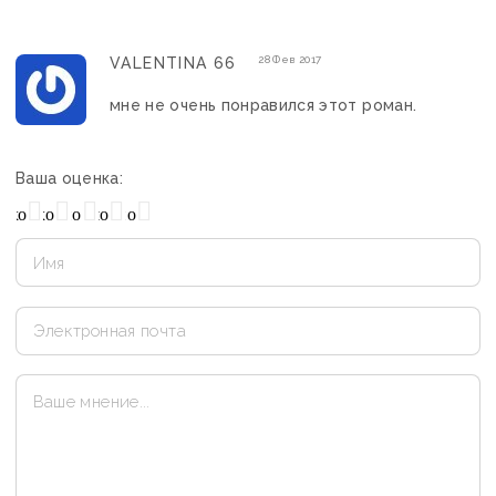
28 Фев 2017
VALENTINA 66
мне не очень понравился этот роман.
Ваша оценка:
охо
Нормально
Плохо
Хорошо
Отлично