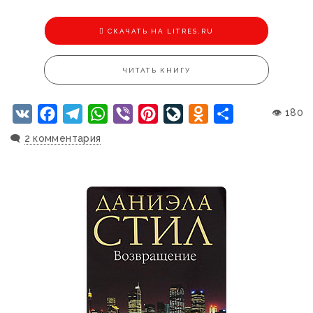
CКАЧАТЬ НА LITRES.RU
ЧИТАТЬ КНИГУ
VK
Facebook
Telegram
WhatsApp
Viber
Pinterest
LiveJournal
Odnoklassniki
Отправить
👁 180
🗨️
2 комментария