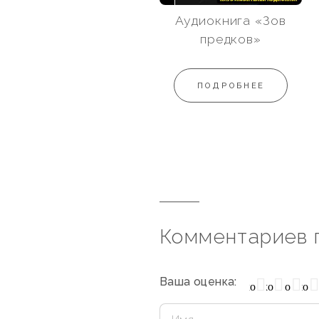
Аудиокнига «Зов
предков»
ПОДРОБНЕЕ
Комментариев 
Ваша оценка:
Очень плохо
Нормально
Плохо
Хорошо
Отлич