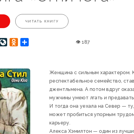
U
ЧИТАТЬ КНИГУ
interest
LiveJournal
Odnoklassniki
Отправить
👁 187
Женщина с сильным характером. К
респектабельное семейство, ста
джентльмена. А потом вдруг оказ
мужчины умеют лгать и предавать
И тогда она уехала на Север — т
может пробиться упорным трудом
карьеру.
Алекса Хэмилтон — один из лучш