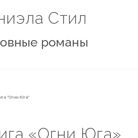
ниэла Стил
овные романы
га "Огни Юга"
ига «Огни Юга»