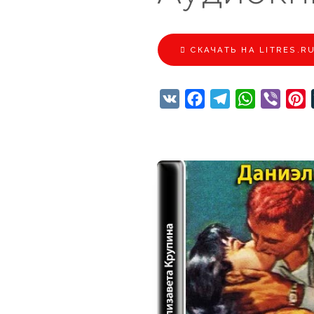
CКАЧАТЬ НА LITRES.R
VK
Facebook
Telegram
WhatsApp
Viber
P