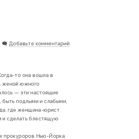
🗨️
Добавьте комментарий
огда-то она вошла в
в женой южного
алось — эти настоящие
, быть подлыми и слабыми.
уда, где женщина-юрист
 и сделать блестящую
их прокуроров Нью-Йорка.