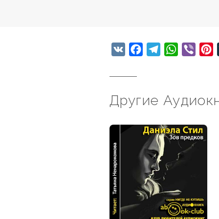
VK
Facebook
Telegram
WhatsApp
Viber
P
Другие Аудиок