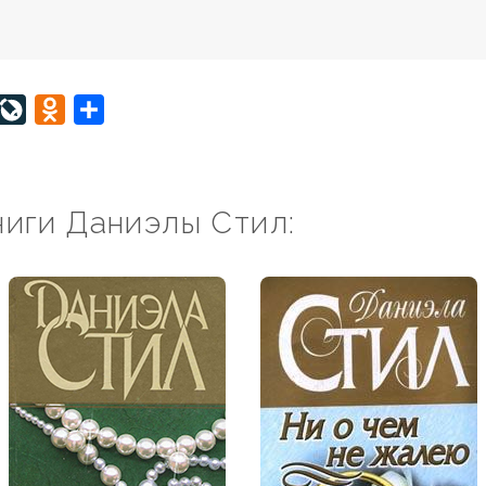
interest
LiveJournal
Odnoklassniki
Отправить
ниги Даниэлы Стил: