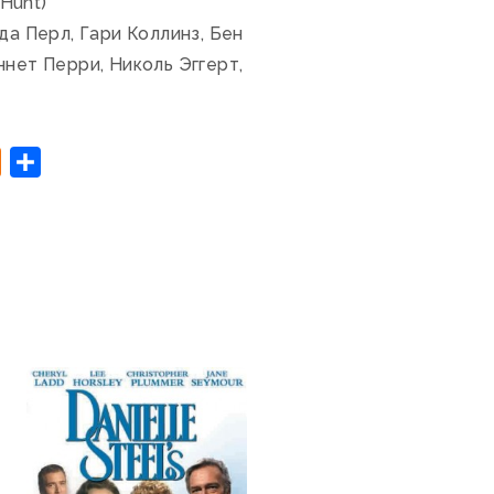
 Hunt)
а Перл, Гари Коллинз, Бен
нет Перри, Николь Эггерт,
t
Journal
Odnoklassniki
Отправить