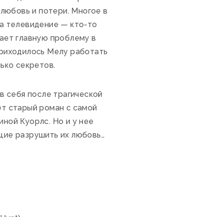
 любовь и потери. Многое в
на телевидение — кто-то
шает главную проблему в
приходилось Мелу работать
лько секретов.
 в себя после трагической
ет старый роман с самой
ной Куорлс. Но и у нее
щие разрушить их любовь…