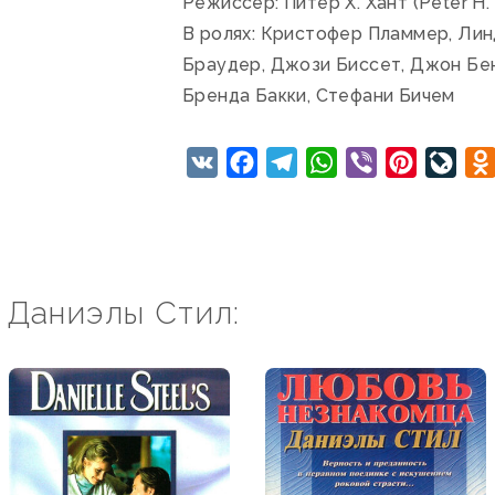
Режиссер: Питер Х. Хант (Peter H.
В ролях: Кристофер Пламмер, Линд
Браудер, Джози Биссет, Джон Бен
Бренда Бакки, Стефани Бичем
VK
Facebook
Telegram
WhatsApp
Viber
Pinteres
Live
 Даниэлы Стил: