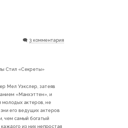
🗨️
3 комментария
лы Стил «Секреты»
ер Мел Уэкслер, затеяв
анием «Манхэттен», и
и молодых актеров, не
изни его ведущих актеров
, чем самый богатый
 каждого из них непростая