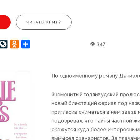
U
ЧИТАТЬ КНИГУ
interest
LiveJournal
Odnoklassniki
Отправить
👁 347
По одноименному роману Даниэл
Знаменитый голливудский продюс
новый блестящий сериал под назв
пригласив сниматься в нем звезд 
подозревал, что тайны частной ж
окажутся куда более интересными
вымысел сценаристов. За плечами