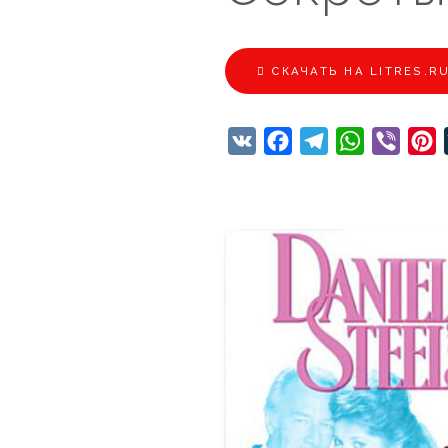
CКАЧАТЬ НА LITRES.R
VK
Facebook
Telegram
WhatsApp
Viber
P