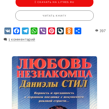
CКАЧАТЬ НА LITRES.RU
ЧИТАТЬ КНИГУ
VK
Facebook
Telegram
WhatsApp
Viber
Pinterest
LiveJournal
Odnoklassniki
Отправить
👁 397
🗨️
1 комментарий