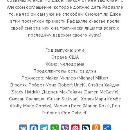
объятиях Алекса. Но Джон, тайком от нее заключает с
Алексом соглашение, которое должно дать Рафаэлле
то, на что он сам уже не способен. Сможет ли Джон
этим поступком принести Рафаэлле счастье после
своей смерти, или она трагически лишится всего с
последним вздохом своего мужа?
Год выпуска: 1994
Страна: США
Жанр: мелодрама
Продолжительность: 01:27:39
Режиссер: Майкл Миллер (Michael Miller)
В ролях: Роберт Урих (Robert Urich), Стэйси Хайдук
(Stacy Haiduk), Даррен МакГейвин (Darren McGavin),
Сьюзан Салливан (Susan Sullivan), Холли Мари Комбс
(Holly Marie Combs), Марион Росс (Marion Ross), Рон
Гэбриел (Ron Gabriel)
VK
Facebook
Telegram
WhatsApp
Viber
Pinterest
LiveJournal
Odnoklassnik
Отправ