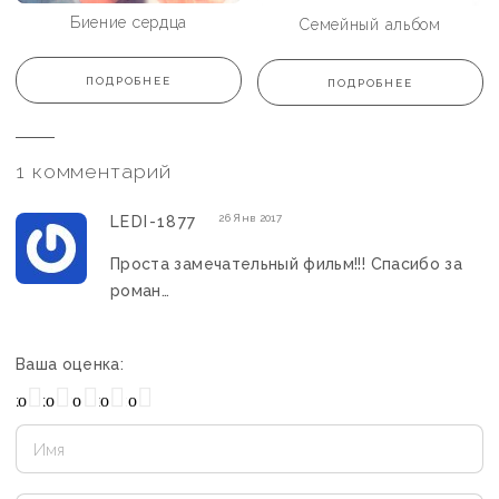
Биение сердца
Семейный альбом
ПОДРОБНЕЕ
ПОДРОБНЕЕ
1 комментарий
26 Янв 2017
LEDI-1877
Проста замечательный фильм!!! Спасибо за
роман…
Ваша оценка:
охо
Нормально
Плохо
Хорошо
Отлично