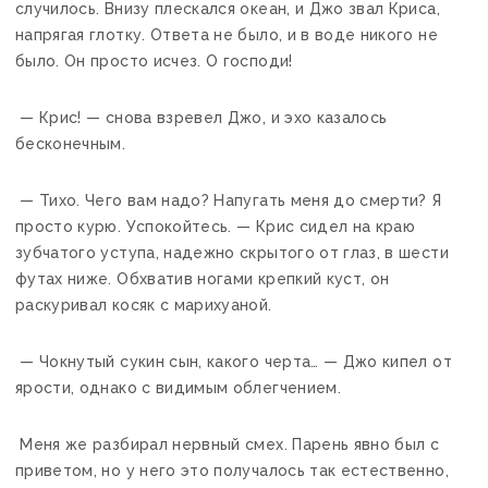
случилось. Внизу плескался океан, и Джо звал Криса,
напрягая глотку. Ответа не было, и в воде никого не
было. Он просто исчез. О господи!
— Крис! — снова взревел Джо, и эхо казалось
бесконечным.
— Тихо. Чего вам надо? Напугать меня до смерти? Я
просто курю. Успокойтесь. — Крис сидел на краю
зубчатого уступа, надежно скрытого от глаз, в шести
футах ниже. Обхватив ногами крепкий куст, он
раскуривал косяк с марихуаной.
— Чокнутый сукин сын, какого черта… — Джо кипел от
ярости, однако с видимым облегчением.
Меня же разбирал нервный смех. Парень явно был с
приветом, но у него это получалось так естественно,