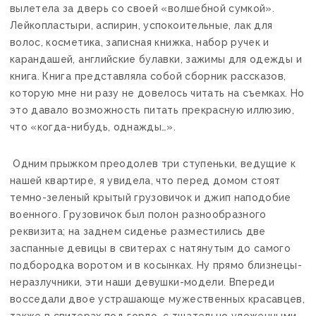
вылетела за дверь со своей «волшебной сумкой».
Лейкопластыри, аспирин, успокоительные, лак для
волос, косметика, записная книжка, набор ручек и
карандашей, английские булавки, зажимы для одежды и
книга. Книга представляла собой сборник рассказов,
которую мне ни разу не довелось читать на съемках. Но
это давало возможность питать прекрасную иллюзию,
что «когда-нибудь, однажды…».
Одним прыжком преодолев три ступеньки, ведущие к
нашей квартире, я увидела, что перед домом стоят
темно-зеленый крытый грузовичок и джип наподобие
военного. Грузовичок был полон разнообразного
реквизита; на заднем сиденье разместились две
заспанные девицы в свитерах с натянутым до самого
подбородка воротом и в косынках. Ну прямо близнецы-
неразлучники, эти наши девушки-модели. Впереди
восседали двое устрашающе мужественных красавцев,
также в свитерах под горло, с тщательно уложенными