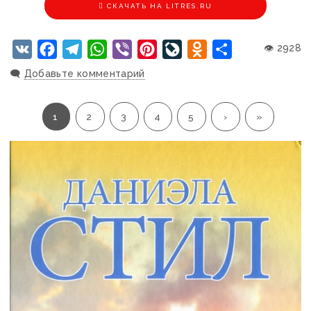
CКАЧАТЬ НА LITRES.RU
VK
Facebook
Telegram
WhatsApp
Viber
Pinterest
LiveJournal
Odnoklassniki
Отправить
👁 2928
🗨️
Добавьте комментарий
1
2
3
4
5
›
»