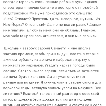
всегда старались взять лишние рабочие руки, однако
операторы и прочие были не в восторге от подобной
подстраховки. Мне уже приходилось это слышать:
«Что? Стилист? Приятель, да ты, наверное, шутишь… Из
Нью-Йорка? О господи!» Да, но не все ли равно? Деньги
мне платили, а любить меня они не обязаны. Главное,
моя работа нравилась агентствам, и они мне звонили.
Школьный автобус забрал Саманту, и мне вполне
хватило времени, чтобы принять душ, влезть в старые
джинсы, рубашку из денима и набросить куртку с
множеством карманов. Угадать насчет погоды было
сложно. Стояло начало апреля, если съемка затянется
до ночи, будет холодно. Да и туман опустится —
раньше или позднее. Я сунула ноги в старые сапоги для
верховой езды, затянула волосы узлом на макушке. Все
ли готово? Быстрый телефонный разговор с соседкой,
которая должна была дождаться, когда в полдень
школьный автобус высадит Саманту, и увести ее к себе,