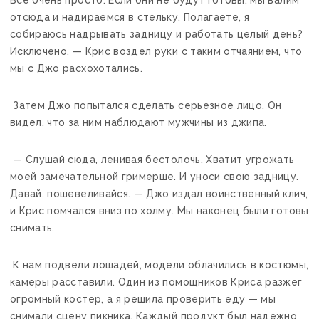
отсюда и надираемся в стельку. Полагаете, я
собираюсь надрывать задницу и работать целый день?
Исключено. — Крис воздел руки с таким отчаянием, что
мы с Джо расхохотались.
Затем Джо попытался сделать серьезное лицо. Он
видел, что за ним наблюдают мужчины из джипа.
— Слушай сюда, ленивая бестолочь. Хватит угрожать
моей замечательной гримерше. И уноси свою задницу.
Давай, пошевеливайся. — Джо издал воинственный клич,
и Крис помчался вниз по холму. Мы наконец были готовы
снимать.
К нам подвели лошадей, модели облачились в костюмы,
камеры расставили. Один из помощников Криса разжег
огромный костер, а я решила проверить еду — мы
снимали сцену пикника. Каждый продукт был надежно