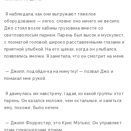
Я наблюдала, как они выгружают тяжелое
оборудование — легко, словно оно ничего не весило.
Джо стоял возле кабины грузовика вместе со
светловолосым парнем. Парень был высок и мускулист,
с лохматой головой, широко расставленными глазами и
приятной улыбкой. На его щеках, когда он улыбался,
появлялись ямочки. Я заметила, что он смотрит на меня.
— Джилл, подойди-ка на минутку! — позвал Джо и
помахал мне рукой.
Я двинулась им навстречу, гадая, из какой группы этот
парень. Он казался моложе, чем остальные, и заняться
ему, похоже, было нечем.
— Джилл Форрестер, это Крис Мэтьюс. Он управляет
этим сумасшедшим домом.