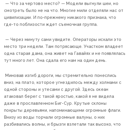
— Что за чертово место? — Модели выгнули шеи, но
смотреть было не на что. Многие мили отделяли нас от
цивилизации. И по-прежнему никакого признака, что
где-то поблизости ждет съемочная группа.
— Через минуту сами увидите. Операторы искали это
место три недели. Там потрясающе. Участком владеет
одна старая дама, она живет на Гавайях и не появлялась
тут много лет. Она сдала его нам на один день.
Миновав изгиб дороги, мы стремительно понеслись
вниз, на плато, которое угнездилось между холмами с
одной стороны и утесами с другой. Здесь океан
атаковал берег с такой яростью, какой я не видела
даже в прославленном Биг-Сур. Крутые склоны
покрыты деревьями, напоминающими огромные флаги.
Внизу из воды торчали огромные валуны, о них
разбивались волны, и брызги взлетали так высоко, что