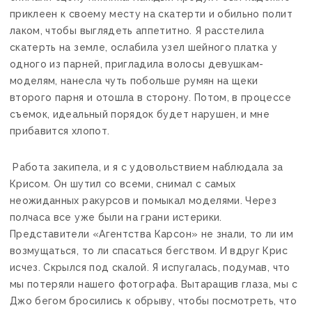
приклеен к своему месту на скатерти и обильно полит
лаком, чтобы выглядеть аппетитно. Я расстелила
скатерть на земле, ослабила узел шейного платка у
одного из парней, пригладила волосы девушкам-
моделям, нанесла чуть побольше румян на щеки
второго парня и отошла в сторону. Потом, в процессе
съемок, идеальный порядок будет нарушен, и мне
прибавится хлопот.
Работа закипела, и я с удовольствием наблюдала за
Крисом. Он шутил со всеми, снимал с самых
неожиданных ракурсов и помыкал моделями. Через
полчаса все уже были на грани истерики.
Представители «Агентства Карсон» не знали, то ли им
возмущаться, то ли спасаться бегством. И вдруг Крис
исчез. Скрылся под скалой. Я испугалась, подумав, что
мы потеряли нашего фотографа. Вытаращив глаза, мы с
Джо бегом бросились к обрыву, чтобы посмотреть, что