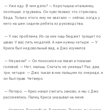
— Уже иду. В чем дело? — Коротышка-итальянец
поспешал, отдуваясь. Он чувствовал, что стряслась
беда. Только этого ему не хватало — сейчас, когда у
него на шее сидели ребята из руководства.
— У нас проблема. Из-за нее наш бюджет трещит по
швам. У вас пять моделей. А нам нужны четыре. — У
Криса был недовольный вид, а Джо изумился.
— Неужели? — Он покосился на пикап и покачал
головой. — Нет, малыш. Считать не умеешь? Раз, два,
три, четыре. — Джо тыкал в них пальцем по очереди, и
он был прав. Четверо.
— Пятеро. — Крис начал считать заново, и мы с Джо
рассмеялись. Палец Криса указывал на меня.
— Четверо. Расслабься. Я стилист. Думала, ты знаешь.