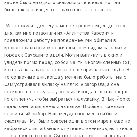
нас не было ни одного знакомого человека. Но там
было так красиво, что стоило попытать счастья.
Мы прожили здесь чуть менее трех месяцев до того
дня, как мне позвонили из «Агентства Карсон» и
предложили работу на побережье. Мы обитали в
крошечной квартирке с живописным видом на залив и
городок Саусалито вдали. Могли выглянуть в окно и
увидеть прямо перед собой мачты многочисленных яхт,
которые качались на волнах возле причала яхт-клуба. В
те солнечные дни, когда у меня не было работы, мы с
Сэм устраивали вылазку на пляж. Я загорала, а она
носилась по песку как угорелая, иногда взлетая вверх
по ступеням, чтобы выбраться на лужайку. В Нью-Йорке
падал снег, а мы лежали на пляже. В общем, сделали
правильный выбор. Нашли чудесное место и были
счастливы. Мы были совсем одни в этом мире и еще не
набрались опыта бывалых путешественников, но я знала
— все будет хорошо. Смотрела на дочь — загорелую,