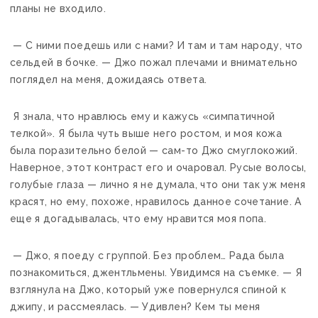
планы не входило.
— С ними поедешь или с нами? И там и там народу, что
сельдей в бочке. — Джо пожал плечами и внимательно
поглядел на меня, дожидаясь ответа.
Я знала, что нравлюсь ему и кажусь «симпатичной
телкой». Я была чуть выше него ростом, и моя кожа
была поразительно белой — сам-то Джо смуглокожий.
Наверное, этот контраст его и очаровал. Русые волосы,
голубые глаза — лично я не думала, что они так уж меня
красят, но ему, похоже, нравилось данное сочетание. А
еще я догадывалась, что ему нравится моя попа.
— Джо, я поеду с группой. Без проблем… Рада была
познакомиться, джентльмены. Увидимся на съемке. — Я
взглянула на Джо, который уже повернулся спиной к
джипу, и рассмеялась. — Удивлен? Кем ты меня