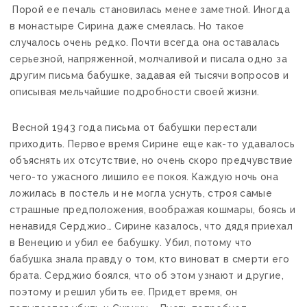
Порой ее печаль становилась менее заметной. Иногда
в монастыре Сирина даже смеялась. Но такое
случалось очень редко. Почти всегда она оставалась
серьезной, напряженной, молчаливой и писала одно за
другим письма бабушке, задавая ей тысячи вопросов и
описывая мельчайшие подробности своей жизни.
Весной 1943 года письма от бабушки перестали
приходить. Первое время Сирине еще как-то удавалось
объяснять их отсутствие, но очень скоро предчувствие
чего-то ужасного лишило ее покоя. Каждую ночь она
ложилась в постель и не могла уснуть, строя самые
страшные предположения, воображая кошмары, боясь и
ненавидя Серджио… Сирине казалось, что дядя приехал
в Венецию и убил ее бабушку. Убил, потому что
бабушка знала правду о том, кто виноват в смерти его
брата. Серджио боялся, что об этом узнают и другие,
поэтому и решил убить ее. Придет время, он