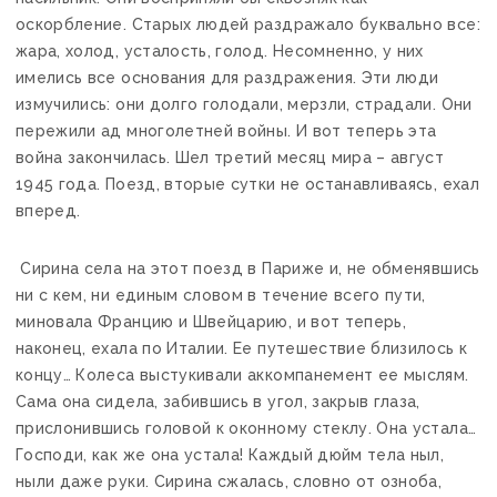
оскорбление. Старых людей раздражало буквально все:
жара, холод, усталость, голод. Несомненно, у них
имелись все основания для раздражения. Эти люди
измучились: они долго голодали, мерзли, страдали. Они
пережили ад многолетней войны. И вот теперь эта
война закончилась. Шел третий месяц мира – август
1945 года. Поезд, вторые сутки не останавливаясь, ехал
вперед.
Сирина села на этот поезд в Париже и, не обменявшись
ни с кем, ни единым словом в течение всего пути,
миновала Францию и Швейцарию, и вот теперь,
наконец, ехала по Италии. Ее путешествие близилось к
концу… Колеса выстукивали аккомпанемент ее мыслям.
Сама она сидела, забившись в угол, закрыв глаза,
прислонившись головой к оконному стеклу. Она устала…
Господи, как же она устала! Каждый дюйм тела ныл,
ныли даже руки. Сирина сжалась, словно от озноба,