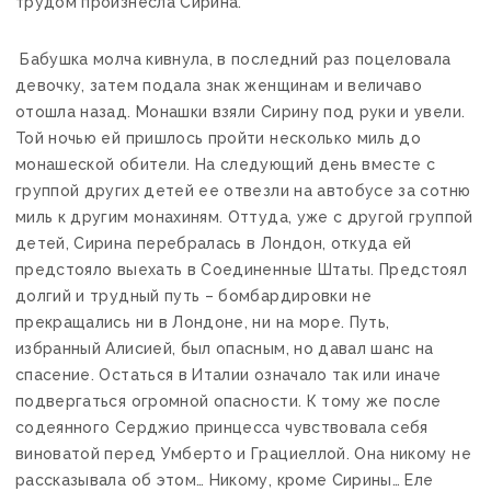
трудом произнесла Сирина.
Бабушка молча кивнула, в последний раз поцеловала
девочку, затем подала знак женщинам и величаво
отошла назад. Монашки взяли Сирину под руки и увели.
Той ночью ей пришлось пройти несколько миль до
монашеской обители. На следующий день вместе с
группой других детей ее отвезли на автобусе за сотню
миль к другим монахиням. Оттуда, уже с другой группой
детей, Сирина перебралась в Лондон, откуда ей
предстояло выехать в Соединенные Штаты. Предстоял
долгий и трудный путь – бомбардировки не
прекращались ни в Лондоне, ни на море. Путь,
избранный Алисией, был опасным, но давал шанс на
спасение. Остаться в Италии означало так или иначе
подвергаться огромной опасности. К тому же после
содеянного Серджио принцесса чувствовала себя
виноватой перед Умберто и Грациеллой. Она никому не
рассказывала об этом… Никому, кроме Сирины… Еле