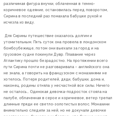
различимая фигура внучки, облаченная в темно-
коричневое одеяние, остановилась перед поворотом,
Сирина в последний раз помахала бабушке рукой и
исчезла из виду.
Для Сирины путешествие оказалось долгим и
утомительным. Пять суток она провела в лондонском
бомбоубежище, потом они выехали за город и на
грузовом судне покинули Дувр. Плавание через
Атлантику прошло безрадостно. На протяжении всего
пути Сирина почти не разговаривала – английского она
не знала, а говорить на французском с монахинями не
хотелось. Потеря родителей, дяди, бабушки, дома и,
наконец, родины отняла у несчастной все силы. Ничего
не осталось… Одинокая девочка-подросток стояла на
палубе, облаченная в серое и коричневое, ветер трепал
длинные пряди ее светло-золотистых волос. Монахини
внимательно следили за ней, но не докучали девочке