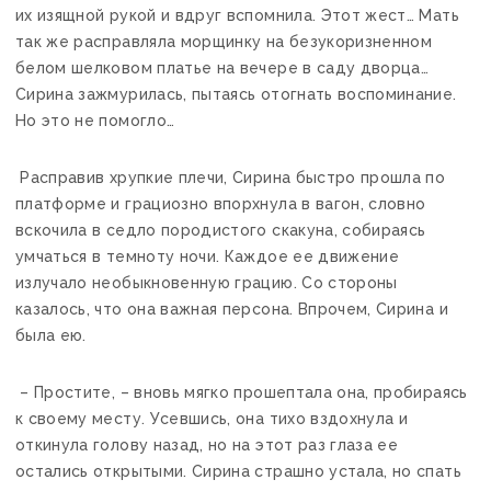
их изящной рукой и вдруг вспомнила. Этот жест… Мать
так же расправляла морщинку на безукоризненном
белом шелковом платье на вечере в саду дворца…
Сирина зажмурилась, пытаясь отогнать воспоминание.
Но это не помогло…
Расправив хрупкие плечи, Сирина быстро прошла по
платформе и грациозно впорхнула в вагон, словно
вскочила в седло породистого скакуна, собираясь
умчаться в темноту ночи. Каждое ее движение
излучало необыкновенную грацию. Со стороны
казалось, что она важная персона. Впрочем, Сирина и
была ею.
– Простите, – вновь мягко прошептала она, пробираясь
к своему месту. Усевшись, она тихо вздохнула и
откинула голову назад, но на этот раз глаза ее
остались открытыми. Сирина страшно устала, но спать