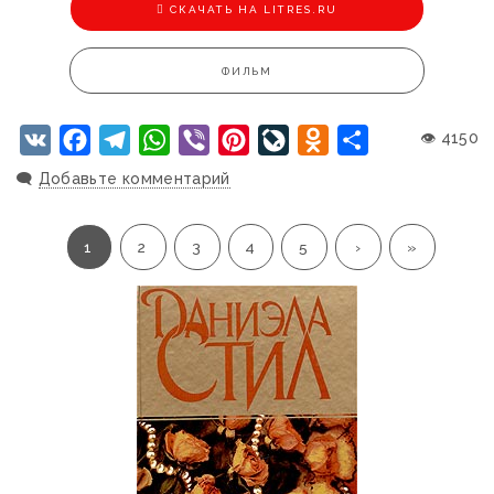
CКАЧАТЬ НА LITRES.RU
ФИЛЬМ
VK
Facebook
Telegram
WhatsApp
Viber
Pinterest
LiveJournal
Odnoklassniki
Отправить
👁 4150
🗨️
Добавьте комментарий
1
2
3
4
5
›
»