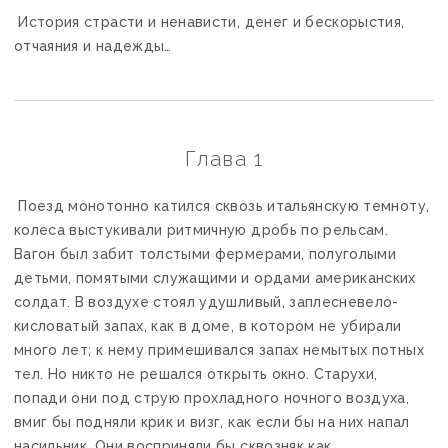
История страсти и ненависти, денег и бескорыстия,
отчаяния и надежды…
Глава 1
Поезд монотонно катился сквозь итальянскую темноту,
колеса выстукивали ритмичную дробь по рельсам.
Вагон был забит толстыми фермерами, полуголыми
детьми, помятыми служащими и ордами американских
солдат. В воздухе стоял удушливый, заплесневело-
кисловатый запах, как в доме, в котором не убирали
много лет; к нему примешивался запах немытых потных
тел. Но никто не решался открыть окно. Старухи,
попади они под струю прохладного ночного воздуха,
вмиг бы подняли крик и визг, как если бы на них напал
насильник. Они восприняли бы сквозняк как