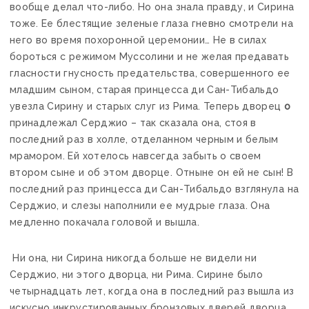
вообще делал что-либо. Но она знала правду, и Сирина
тоже. Ее блестящие зеленые глаза гневно смотрели на
него во время похоронной церемонии… Не в силах
бороться с режимом Муссолини и не желая предавать
гласности гнусность предательства, совершенного ее
младшим сыном, старая принцесса ди Сан-Тибальдо
увезла Сирину и старых слуг из Рима. Теперь дворец
о
принадлежал Серджио – так сказала она, стоя в
последний раз в холле, отделанном черным и белым
мрамором. Ей хотелось навсегда забыть о своем
втором сыне и об этом дворце. Отныне он ей не сын! В
последний раз принцесса ди Сан-Тибальдо взглянула на
Серджио, и слезы наполнили ее мудрые глаза. Она
медленно покачала головой и вышла.
Ни она, ни Сирина никогда больше не видели ни
Серджио, ни этого дворца, ни Рима. Сирине было
четырнадцать лет, когда она в последний раз вышла из
искусно инкрустированных бронзовых дверей дворца