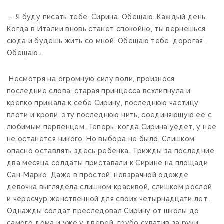
– Я буду писать тебе, Сирина. Обещаю. Каждый день.
Когда в Италии вновь станет спокойно, ты вернешься
сюда и будешь жить со мной. Обещаю тебе, дорогая.
Обещаю…
Несмотря на огромную силу воли, произнося
последние слова, старая принцесса всхлипнула и
крепко прижала к себе Сирину, последнюю частицу
плоти и крови, эту последнюю нить, соединяющую ее с
любимым первенцем. Теперь, когда Сирина уедет, у нее
не останется никого. Но выбора не было. Слишком
опасно оставлять здесь ребенка. Трижды за последние
два месяца солдаты приставали к Сирине на площади
Сан-Марко. Даже в простой, невзрачной одежде
девочка выглядела слишком красивой, слишком рослой
и чересчур женственной для своих четырнадцати лет.
Однажды солдат преследовал Сирину от школы до
самого дома и уже у дверей, грубо схватив за руки,