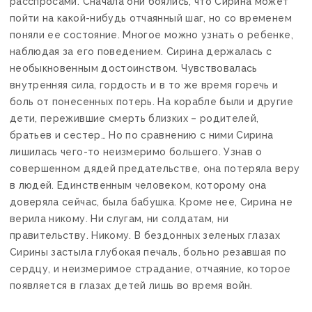
расспросами. Сначала они боялись, что Сирина может
пойти на какой-нибудь отчаянный шаг, но со временем
поняли ее состояние. Многое можно узнать о ребенке,
наблюдая за его поведением. Сирина держалась с
необыкновенным достоинством. Чувствовалась
внутренняя сила, гордость и в то же время горечь и
боль от понесенных потерь. На корабле были и другие
дети, пережившие смерть близких – родителей,
братьев и сестер… Но по сравнению с ними Сирина
лишилась чего-то неизмеримо большего. Узнав о
совершенном дядей предательстве, она потеряла веру
в людей. Единственным человеком, которому она
доверяла сейчас, была бабушка. Кроме нее, Сирина не
верила никому. Ни слугам, ни солдатам, ни
правительству. Никому. В бездонных зеленых глазах
Сирины застыла глубокая печаль, больно резавшая по
сердцу, и неизмеримое страдание, отчаяние, которое
появляется в глазах детей лишь во время войн.