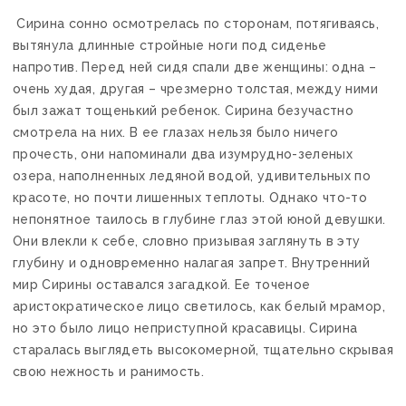
Сирина сонно осмотрелась по сторонам, потягиваясь,
вытянула длинные стройные ноги под сиденье
напротив. Перед ней сидя спали две женщины: одна –
очень худая, другая – чрезмерно толстая, между ними
был зажат тощенький ребенок. Сирина безучастно
смотрела на них. В ее глазах нельзя было ничего
прочесть, они напоминали два изумрудно-зеленых
озера, наполненных ледяной водой, удивительных по
красоте, но почти лишенных теплоты. Однако что-то
непонятное таилось в глубине глаз этой юной девушки.
Они влекли к себе, словно призывая заглянуть в эту
глубину и одновременно налагая запрет. Внутренний
мир Сирины оставался загадкой. Ее точеное
аристократическое лицо светилось, как белый мрамор,
но это было лицо неприступной красавицы. Сирина
старалась выглядеть высокомерной, тщательно скрывая
свою нежность и ранимость.