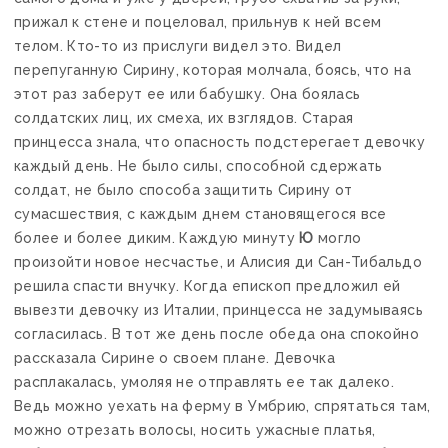
прижал к стене и поцеловал, прильнув к ней всем
телом. Кто-то из прислуги видел это. Видел
перепуганную Сирину, которая молчала, боясь, что на
этот раз заберут ее или бабушку. Она боялась
солдатских лиц, их смеха, их взглядов. Старая
принцесса знала, что опасность подстерегает девочку
каждый день. Не было силы, способной сдержать
солдат, не было способа защитить Сирину от
сумасшествия, с каждым днем становящегося все
более и более диким. Каждую минуту
Ю
могло
произойти новое несчастье, и Алисия ди Сан-Тибальдо
решила спасти внучку. Когда епископ предложил ей
вывезти девочку из Италии, принцесса не задумываясь
согласилась. В тот же день после обеда она спокойно
рассказала Сирине о своем плане. Девочка
расплакалась, умоляя не отправлять ее так далеко.
Ведь можно уехать на ферму в Умбрию, спрятаться там,
можно отрезать волосы, носить ужасные платья,