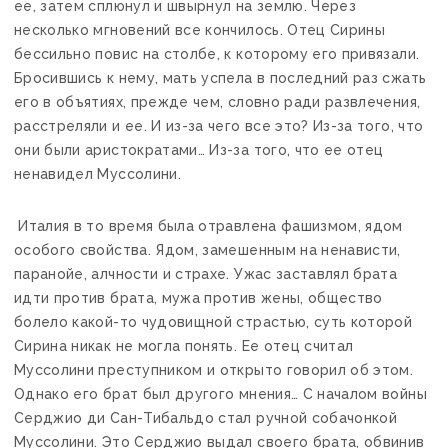
ее, затем сплюнул и швырнул на землю. Через
несколько мгновений все кончилось. Отец Сирины
бессильно повис на столбе, к которому его привязали.
Бросившись к нему, мать успела в последний раз сжать
его в объятиях, прежде чем, словно ради развлечения,
расстреляли и ее. И из-за чего все это? Из-за того, что
они были аристократами… Из-за того, что ее отец
ненавидел Муссолини.
Италия в то время была отравлена фашизмом, ядом
особого свойства. Ядом, замешенным на ненависти,
паранойе, алчности и страхе. Ужас заставлял брата
идти против брата, мужа против жены, общество
болело какой-то чудовищной страстью, суть которой
Сирина никак не могла понять. Ее отец считал
Муссолини преступником и открыто говорил об этом.
Однако его брат был другого мнения… С началом войны
Серджио ди Сан-Тибальдо стал ручной собачонкой
Муссолини. Это Серджио выдал своего брата, обвинив