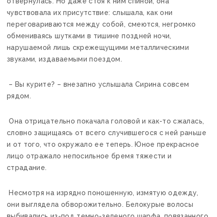
отвернулась. Но даже стоя к ним спиной, она
чувствовала их присутствие: слышала, как они
переговариваются между собой, смеются, негромко
обмениваясь шутками в тишине поздней ночи,
нарушаемой лишь скрежещущими металлическими
звуками, издаваемыми поездом.
– Вы курите? – внезапно услышала Сирина совсем
рядом.
Она отрицательно покачала головой и как-то сжалась,
словно защищаясь от всего случившегося с ней раньше
и от того, что окружало ее теперь. Юное прекрасное
лицо отражало непосильное бремя тяжести и
страдание.
Несмотря на изрядно поношенную, измятую одежду,
они выглядела обворожительно. Белокурые волосы
выбивались из-под темно-зеленого шарфа, повязанного