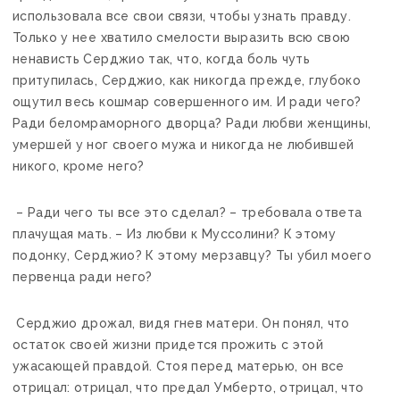
использовала все свои связи, чтобы узнать правду.
Только у нее хватило смелости выразить всю свою
ненависть Серджио так, что, когда боль чуть
притупилась, Серджио, как никогда прежде, глубоко
ощутил весь кошмар совершенного им. И ради чего?
Ради беломраморного дворца? Ради любви женщины,
умершей у ног своего мужа и никогда не любившей
никого, кроме него?
– Ради чего ты все это сделал? – требовала ответа
плачущая мать. – Из любви к Муссолини? К этому
подонку, Серджио? К этому мерзавцу? Ты убил моего
первенца ради него?
Серджио дрожал, видя гнев матери. Он понял, что
остаток своей жизни придется прожить с этой
ужасающей правдой. Стоя перед матерью, он все
отрицал: отрицал, что предал Умберто, отрицал, что