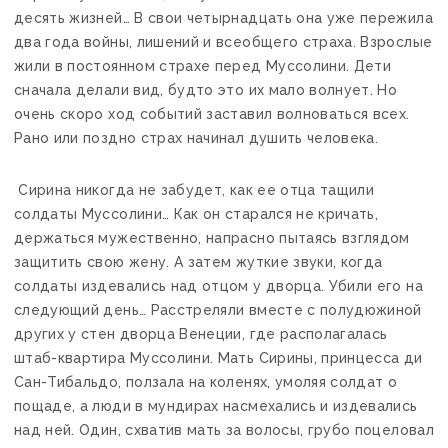
десять жизней… В свои четырнадцать она уже пережила
два года войны, лишений и всеобщего страха. Взрослые
жили в постоянном страхе перед Муссолини. Дети
сначала делали вид, будто это их мало волнует. Но
очень скоро ход событий заставил волноваться всех.
Рано или поздно страх начинал душить человека.
Сирина никогда не забудет, как ее отца тащили
солдаты Муссолини… Как он старался не кричать,
держаться мужественно, напрасно пытаясь взглядом
защитить свою жену. А затем жуткие звуки, когда
солдаты издевались над отцом у дворца. Убили его на
следующий день… Расстреляли вместе с полудюжиной
других у стен дворца Венеции, где располагалась
штаб-квартира Муссолини. Мать Сирины, принцесса ди
Сан-Тибальдо, ползала на коленях, умоляя солдат о
пощаде, а люди в мундирах насмехались и издевались
над ней. Один, схватив мать за волосы, грубо поцеловал