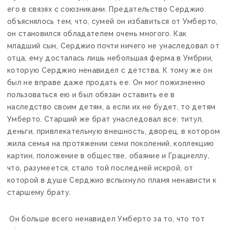
его в связях с союзниками. Предательство Серджио
объяснялось тем, что, сумей он избавиться от Умберто,
он становился обладателем очень многого. Как
младший сын, Серджио почти ничего не унаследовал от
отца, ему досталась лишь небольшая ферма в Умбрии,
которую Серджио ненавидел с детства. К тому же он
был не вправе даже продать ее. Он мог пожизненно
пользоваться ею и был обязан оставить ее в
наследство своим детям, а если их не будет, то детям
Умберто. Старший же брат унаследовал все: титул,
деньги, привлекательную внешность, дворец, в котором
жила семья на протяжении семи поколений, коллекцию
картин, положение в обществе, обаяние и Грациеллу,
что, разумеется, стало той последней искрой, от
которой в душе Серджио вспыхнуло пламя ненависти к
старшему брату.
Он больше всего ненавидел Умберто за то, что тот