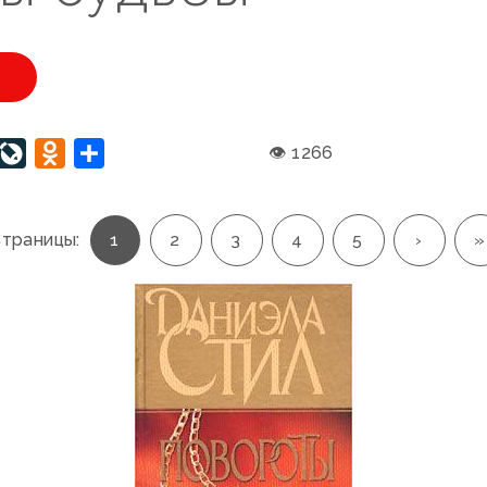
U
interest
LiveJournal
Odnoklassniki
Отправить
👁 1266
траницы:
1
2
3
4
5
›
»