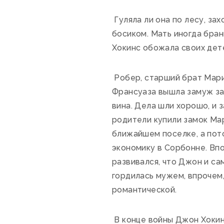
Гуляла ли она по лесу, за
босиком. Мать иногда бран
Хокинс обожала своих дет
Робер, старший брат Мари-
Франсуаза вышла замуж за
вина. Дела шли хорошо, и 
родители купили замок Ма
ближайшем поселке, а пото
экономику в Сорбонне. Вп
развивался, что Джон и са
гордилась мужем, впрочем,
романтической.
В конце войны Джон Хокинс