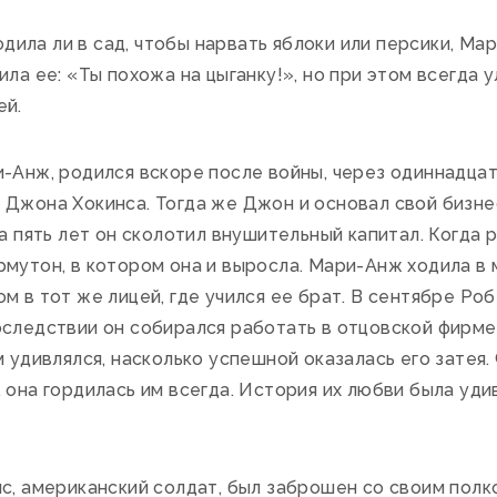
ходила ли в сад, чтобы нарвать яблоки или персики, М
ила ее: «Ты похожа на цыганку!», но при этом всегда
ей.
Анж, родился вскоре после войны, через одиннадцать
 Джона Хокинса. Тогда же Джон и основал свой бизне
за пять лет он сколотил внушительный капитал. Когда
рмутон, в котором она и выросла. Мари-Анж ходила в
м в тот же лицей, где учился ее брат. В сентябре Ро
оследствии он собирался работать в отцовской фирме
м удивлялся, насколько успешной оказалась его затея.
 она гордилась им всегда. История их любви была уди
, американский солдат, был заброшен со своим полко