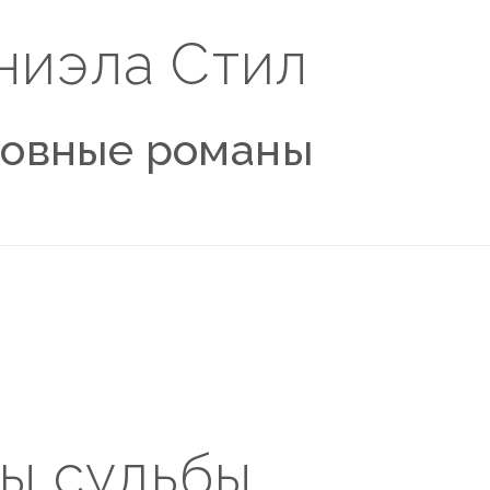
ниэла Стил
овные романы
ы судьбы