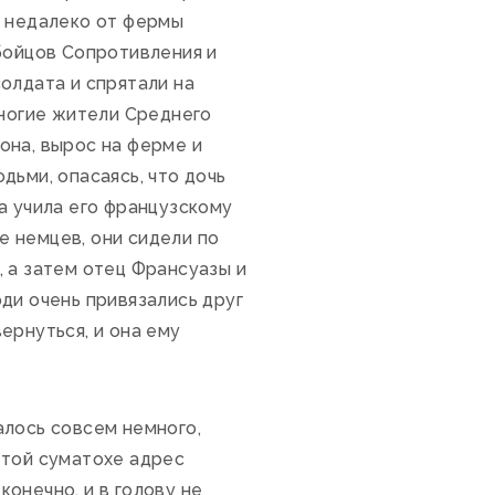
о недалеко от фермы
бойцов Сопротивления и
олдата и спрятали на
многие жители Среднего
она, вырос на ферме и
дьми, опасаясь, что дочь
а учила его французскому
ие немцев, они сидели по
 а затем отец Франсуазы и
ди очень привязались друг
ернуться, и она ему
алось совсем немного,
этой суматохе адрес
конечно, и в голову не