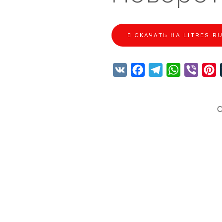
CКАЧАТЬ НА LITRES.R
VK
Facebook
Telegram
WhatsApp
Viber
P
С