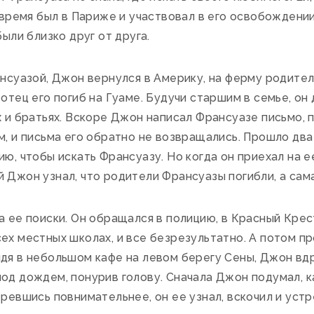
о время был в Париже и участвовал в его освобождени
были близко друг от друга.
нсуазой, Джон вернулся в Америку, на ферму родител
 отец его погиб на Гуаме. Будучи старшим в семье, о
х и братьях. Вскоре Джон написал Франсуазе письмо, 
м, и письма его обратно не возвращались. Прошло два 
ию, чтобы искать Франсуазу. Но когда он приехал на е
 Джон узнал, что родители Франсуазы погибли, а сама 
 ее поиски. Он обращался в полицию, в Красный Крест
ех местных школах, и все безрезультатно. А потом пр
дя в небольшом кафе на левом берегу Сены, Джон вдр
од дождем, понурив голову. Сначала Джон подумал, к
ревшись повнимательнее, он ее узнал, вскочил и устре