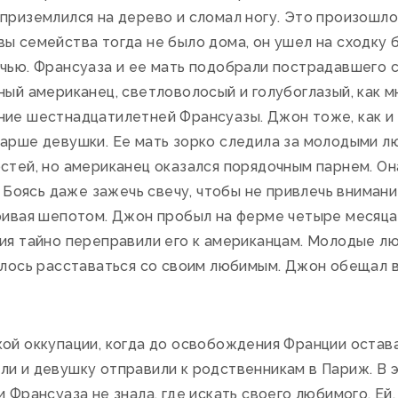
 приземлился на дерево и сломал ногу. Это произошл
ы семейства тогда не было дома, он ушел на сходку 
чью. Франсуаза и ее мать подобрали пострадавшего с
ный американец, светловолосый и голубоглазый, как 
ние шестнадцатилетней Франсуазы. Джон тоже, как и 
арше девушки. Ее мать зорко следила за молодыми лю
стей, но американец оказался порядочным парнем. Он
у. Боясь даже зажечь свечу, чтобы не привлечь вниман
ривая шепотом. Джон пробыл на ферме четыре месяца,
ия тайно переправили его к американцам. Молодые лю
елось расставаться со своим любимым. Джон обещал в
ой оккупации, когда до освобождения Франции остав
ли и девушку отправили к родственникам в Париж. В 
 Франсуаза не знала, где искать своего любимого. Ей, 