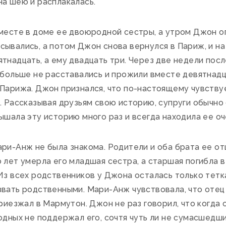
на шею и расплакалась.
месте в доме ее двоюродной сестры, а утром Джон оп
ывались, а потом Джон снова вернулся в Париж, и на
тнадцать, а ему двадцать три. Через две недели пос
и больше не расставались и прожили вместе девятнад
Парижа. Джон признался, что по-настоящему чувствуе
. Рассказывая друзьям свою историю, супруги обычно 
ышала эту историю много раз и всегда находила ее о
ри-Анж не была знакома. Родители и оба брата ее от
 лет умерла его младшая сестра, а старшая погибла в
Из всех родственников у Джона осталась только тетка,
звать родственными. Мари-Анж чувствовала, что отец
приезжал в Мармутон. Джон не раз говорил, что когда
одных не поддержал его, сочтя чуть ли не сумасшедш