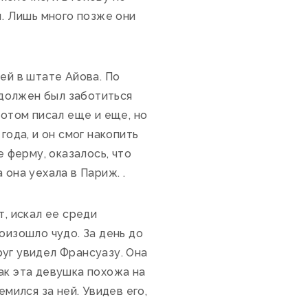
и. Лишь много позже они
ей в штате Айова. По
н должен был заботиться
потом писал еще и еще, но
года, и он смог накопить
е ферму, оказалось, что
она уехала в Париж. .
, искал ее среди
оизошло чудо. За день до
уг увидел Франсуазу. Она
ак эта девушка похожа на
мился за ней. Увидев его,