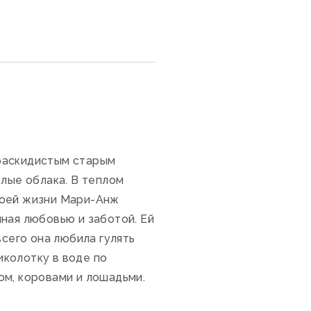
раскидистым старым
елые облака. В теплом
воей жизни Мари-Анж
ная любовью и заботой. Ей
всего она любила гулять
иколотку в воде по
ом, коровами и лошадьми.