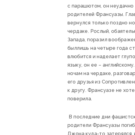
с парашютом, он неудачно
родителей Франсуазы. Глав
вернулся только поздно но
чердаке. Рослый, обаятель
Запада, поразил воображе
быллишь на четыре года ст
влюбится и наделает глупо
языку, он ее – английском
ночам на чердаке, разгова
его друзья из Сопротивлен
к другу. Франсуазе не хот
поверила.
В последние дни фашистск
родители Франсуазы погиб
Джона куда-то затерялся, и