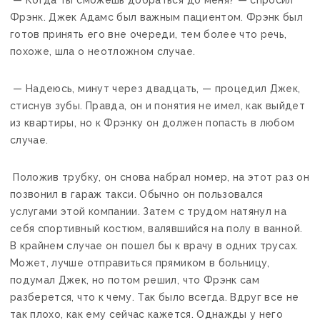
— Когда ты сможешь добраться до меня? — спросил
Фрэнк. Джек Адамс был важным пациентом. Фрэнк был
готов принять его вне очереди, тем более что речь,
похоже, шла о неотложном случае.
— Надеюсь, минут через двадцать, — процедил Джек,
стиснув зубы. Правда, он и понятия не имел, как выйдет
из квартиры, но к Фрэнку он должен попасть в любом
случае.
Положив трубку, он снова набрал номер, на этот раз он
позвонил в гараж такси. Обычно он пользовался
услугами этой компании. Затем с трудом натянул на
себя спортивный костюм, валявшийся на полу в ванной.
В крайнем случае он пошел бы к врачу в одних трусах.
Может, лучше отправиться прямиком в больницу,
подумал Джек, но потом решил, что Фрэнк сам
разберется, что к чему. Так было всегда. Вдруг все не
так плохо, как ему сейчас кажется. Однажды у него