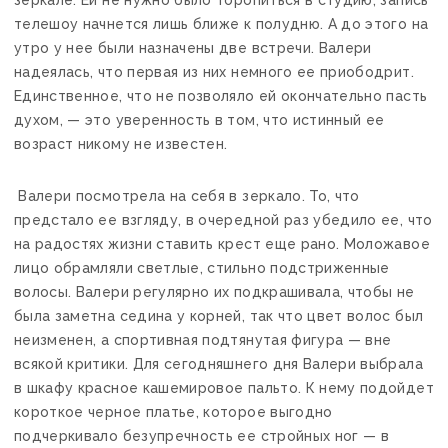
зеркале. Ей не нужно было торопиться в студию, запись
телешоу начнется лишь ближе к полудню. А до этого на
утро у нее были назначены две встречи. Валери
надеялась, что первая из них немного ее приободрит.
Единственное, что не позволяло ей окончательно пасть
духом, — это уверенность в том, что истинный ее
возраст никому не известен.
Валери посмотрела на себя в зеркало. То, что
предстало ее взгляду, в очередной раз убедило ее, что
на радостях жизни ставить крест еще рано. Моложавое
лицо обрамляли светлые, стильно подстриженные
волосы. Валери регулярно их подкрашивала, чтобы не
была заметна седина у корней, так что цвет волос был
неизменен, а спортивная подтянутая фигура — вне
всякой критики. Для сегодняшнего дня Валери выбрала
в шкафу красное кашемировое пальто. К нему подойдет
короткое черное платье, которое выгодно
подчеркивало безупречность ее стройных ног — в