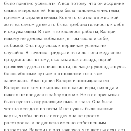
было приятно услышать. А все потому, что он искренне
симпатизировал ей. Валери была человеком честным,
прямым и справедливым. Кое-кто считал ее жесткой,
хотя на самом деле это была требовательность к себе
и окружающим. В том, что касалось работы, Валери
никому не делала поблажек, в том числе и себе,
любимой. Она поднялась к вершинам успеха не
случайно. В течение тридцати пяти лет она медленно
продвигалась к нему, вкалывая как лошадь, порой
проявляя чудеса гениальности, но чаще руководствуясь
безошибочным чутьем в отношении того, чем
занималась. Алан ценил Валери и восхищался ею.
Валери ни с кем не играла ни в какие игры, никогда и
никого не вводила в заблуждение. Не в ее привычках
было пускать окружающим пыль в глаза. Она была
честна всегда и во всем. И не нужны были никакие
карты, чтобы понять: сегодня она не просто
расстроена, а подавлена именно собственным
возрастом. Валери не раз заявляла, что шестьдесят лет