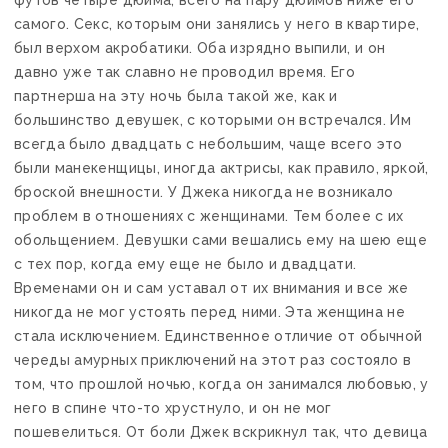
футов четыре дюйма, всего на пару дюймов ниже его
самого. Секс, которым они занялись у него в квартире,
был верхом акробатики. Оба изрядно выпили, и он
давно уже так славно не проводил время. Его
партнерша на эту ночь была такой же, как и
большинство девушек, с которыми он встречался. Им
всегда было двадцать с небольшим, чаще всего это
были манекенщицы, иногда актрисы, как правило, яркой,
броской внешности. У Джека никогда не возникало
проблем в отношениях с женщинами. Тем более с их
обольщением. Девушки сами вешались ему на шею еще
с тех пор, когда ему еще не было и двадцати.
Временами он и сам уставал от их внимания и все же
никогда не мог устоять перед ними. Эта женщина не
стала исключением. Единственное отличие от обычной
череды амурных приключений на этот раз состояло в
том, что прошлой ночью, когда он занимался любовью, у
него в спине что-то хрустнуло, и он не мог
пошевелиться. От боли Джек вскрикнул так, что девица