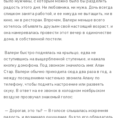
было мужчины, с которым можно было бы разделить
радость этого дня. Ни любовника, ни мужа. Дочь всегда
слишком занята работой, и ее никуда не вытащить, ни в
кино, ни в ресторан. Впрочем, Валери меньше всего
хотелось объявлять друзьям свой настоящий возраст, и
она намеревалась провести этот вечер в одиночестве
дома, в собственной постели.
Валери быстро поднялась на крыльцо, едва не
оступившись на выщербленной ступеньке, и нажала
кнопку домофона. Под звонком значилось имя: Алан
Стар. Валери обычно приходила сюда два раза в год, а
между посещениями частенько звонила Алану по
телефону, чтобы поднять настроение или развеять
скуку. В ответ на ее звонок в холодном ноябрьском
воздухе прозвучал знакомый голос:
— Дорогая, это ты? — В голосе слышалась искренняя
радость, и возникало ощущение, будто его обладатель