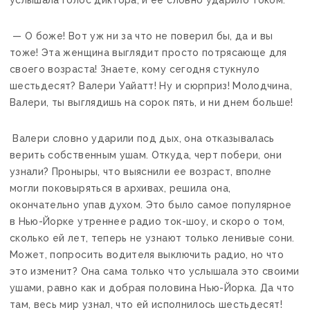
услышала голос диктора, и ее словно ударило током.
— О боже! Вот уж ни за что не поверил бы, да и вы
тоже! Эта женщина выглядит просто потрясающе для
своего возраста! Знаете, кому сегодня стукнуло
шестьдесят? Валери Уайатт! Ну и сюрприз! Молодчина,
Валери, ты выглядишь на сорок пять, и ни днем больше!
Валери словно ударили под дых, она отказывалась
верить собственным ушам. Откуда, черт побери, они
узнали? Проныры, что выяснили ее возраст, вполне
могли поковыряться в архивах, решила она,
окончательно упав духом. Это было самое популярное
в Нью-Йорке утреннее радио ток-шоу, и скоро о том,
сколько ей лет, теперь не узнают только ленивые сони.
Может, попросить водителя выключить радио, но что
это изменит? Она сама только что услышала это своими
ушами, равно как и добрая половина Нью-Йорка. Да что
там, весь мир узнал, что ей исполнилось шестьдесят!