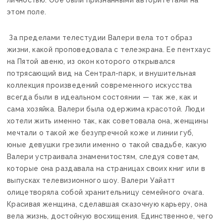
личностью. Обе были признанными авторитетами на
этом поле.
За пределами телестудии Валери вела тот образ
жизни, какой проповедовала с телеэкрана. Ее пентхаус
на Пятой авеню, из окон которого открывался
потрясающий вид на Сентрал-парк, и внушительная
коллекция произведений современного искусства
всегда были в идеальном состоянии — так же, как и
сама хозяйка. Валери была одержима красотой. Люди
хотели жить именно так, как советовала она, женщины
мечтали о такой же безупречной коже и линии губ,
юные девушки грезили именно о такой свадьбе, какую
Валери устраивала знаменитостям, следуя советам,
которые она раздавала на страницах своих книг или в
выпусках телевизионного шоу. Валери Уайатт
олицетворяла собой хранительницу семейного очага.
Красивая женщина, сделавшая сказочную карьеру, она
вела жизнь, достойную восхищения. Единственное, чего