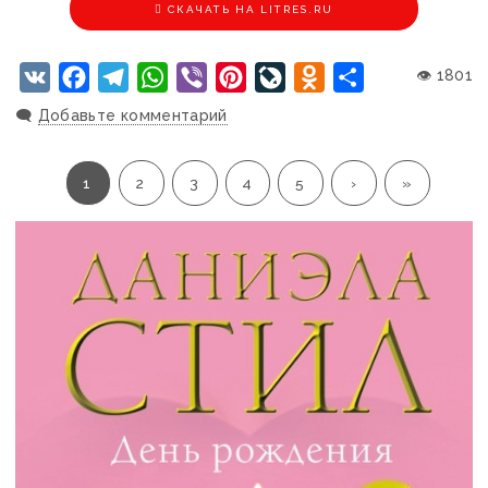
CКАЧАТЬ НА LITRES.RU
VK
Facebook
Telegram
WhatsApp
Viber
Pinterest
LiveJournal
Odnoklassniki
Отправить
👁 1801
🗨️
Добавьте комментарий
1
2
3
4
5
›
»