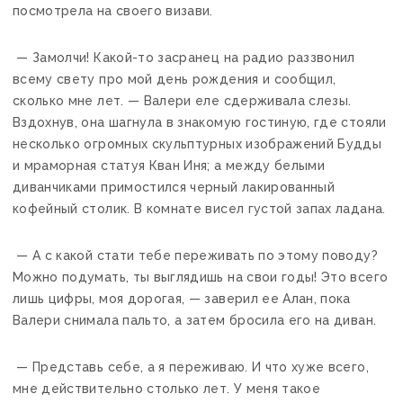
посмотрела на своего визави.
— Замолчи! Какой-то засранец на радио раззвонил
всему свету про мой день рождения и сообщил,
сколько мне лет. — Валери еле сдерживала слезы.
Вздохнув, она шагнула в знакомую гостиную, где стояли
несколько огромных скульптурных изображений Будды
и мраморная статуя Кван Иня; а между белыми
диванчиками примостился черный лакированный
кофейный столик. В комнате висел густой запах ладана.
— А с какой стати тебе переживать по этому поводу?
Можно подумать, ты выглядишь на свои годы! Это всего
лишь цифры, моя дорогая, — заверил ее Алан, пока
Валери снимала пальто, а затем бросила его на диван.
— Представь себе, а я переживаю. И что хуже всего,
мне действительно столько лет. У меня такое